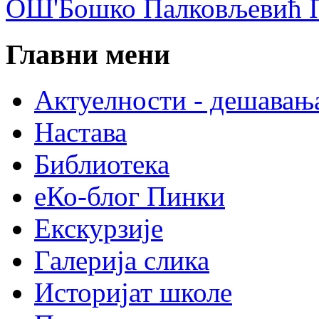
ОШ'Бошко Палковљевић П
Главни мени
Актуелности - дешавањ
Настава
Библиотека
еКо-блог Пинки
Екскурзије
Галерија слика
Историјат школе