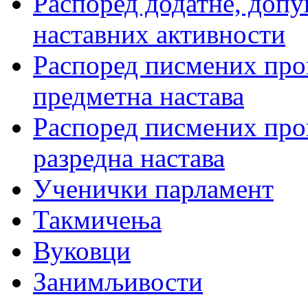
Распоред додатне, допу
наставних активности
Распоред писмених пров
предметна настава
Распоред писмених пров
разредна настава
Ученички парламент
Такмичења
Вуковци
Занимљивости