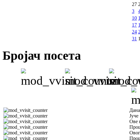
27
3
10
17
24
31
Бројач посета
Дана
Јуче
Ове 
Прош
Овог
Прош