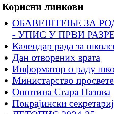
Корисни линкови
ОБАВЕШТЕЊЕ ЗА РО
- УПИС У ПРВИ РАЗР
Календар рада за школс
Дан отворених врата
Информатор о раду шк
Министарство просвете
Општина Стара Пазова
Покрајински секретариј