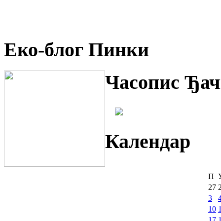
Еко-блог Пинки
Часопис Ђач
Календар
П
27
3
10
17