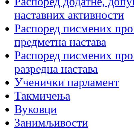
Распоред додатне, допу
наставних активности
Распоред писмених пров
предметна настава
Распоред писмених пров
разредна настава
Ученички парламент
Такмичења
Вуковци
Занимљивости