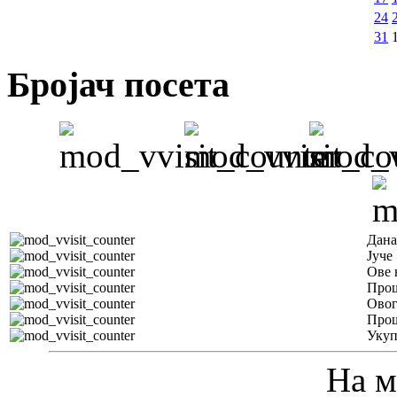
24
31
Бројач посета
Дана
Јуче
Ове 
Прош
Овог
Прош
Уку
На м