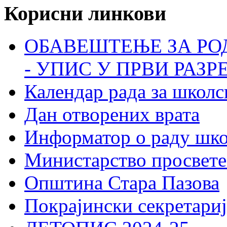
Корисни линкови
ОБАВЕШТЕЊЕ ЗА РО
- УПИС У ПРВИ РАЗР
Календар рада за школс
Дан отворених врата
Информатор о раду шк
Министарство просвете
Општина Стара Пазова
Покрајински секретариј