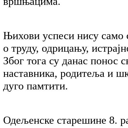
вршњацима.
Њихови успеси нису само с
о труду, одрицању, истрај
Због тога су данас понос с
наставника, родитеља и шк
дуго памтити.
Одељенске старешине 8. р