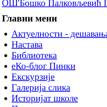
ОШ'Бошко Палковљевић П
Главни мени
Актуелности - дешавањ
Настава
Библиотека
еКо-блог Пинки
Екскурзије
Галерија слика
Историјат школе