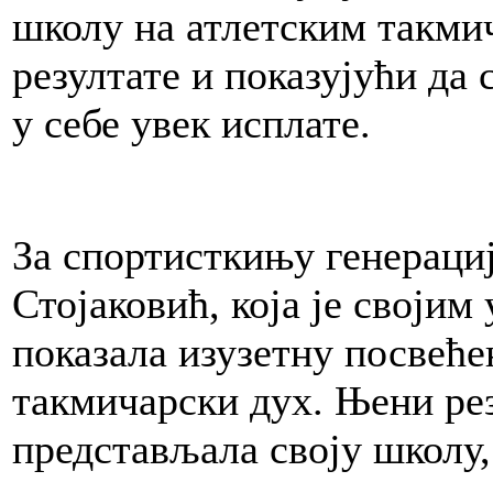
школу на атлетским такмич
резултате и показујући да 
у себе увек исплате.
За спортисткињу генераци
Стојаковић, која је својим
показала изузетну посвеће
такмичарски дух. Њени резу
представљала своју школу,