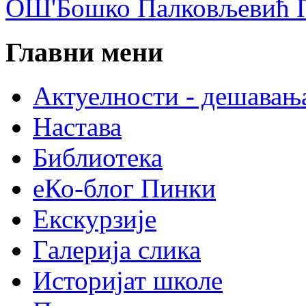
ОШ'Бошко Палковљевић П
Главни мени
Актуелности - дешавањ
Настава
Библиотека
еКо-блог Пинки
Екскурзије
Галерија слика
Историјат школе