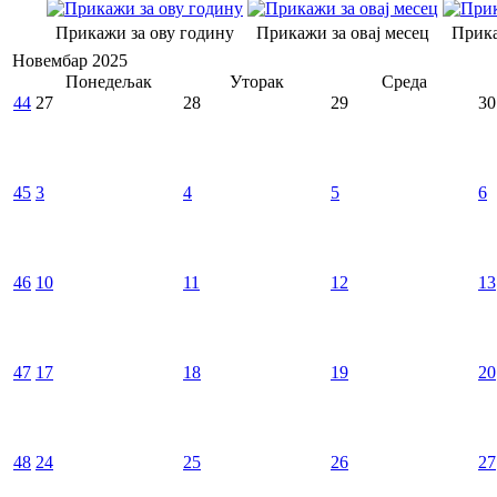
Прикажи за ову годину
Прикажи за овај месец
Прика
Новембар 2025
Понедељак
Уторак
Среда
44
27
28
29
30
45
3
4
5
6
46
10
11
12
13
47
17
18
19
20
48
24
25
26
27