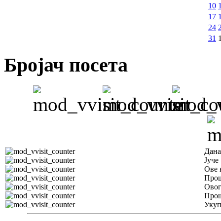
10
17
24
31
Бројач посета
Дана
Јуче
Ове 
Прош
Овог
Прош
Уку