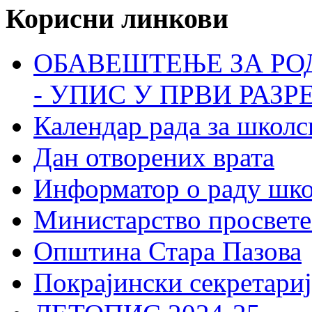
Корисни линкови
ОБАВЕШТЕЊЕ ЗА РО
- УПИС У ПРВИ РАЗР
Календар рада за школс
Дан отворених врата
Информатор о раду шк
Министарство просвете
Општина Стара Пазова
Покрајински секретариј