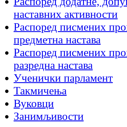
Распоред додатне, допу
наставних активности
Распоред писмених пров
предметна настава
Распоред писмених пров
разредна настава
Ученички парламент
Такмичења
Вуковци
Занимљивости