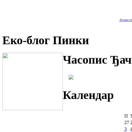
JEvents v1
Еко-блог Пинки
Часопис Ђач
Календар
П
27
3