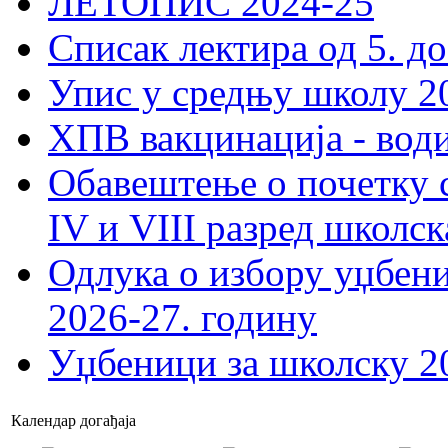
ЛЕТОПИС 2024-25
Списак лектира од 5. до
Упис у средњу школу 20
ХПВ вакцинација - вод
Обавештење о почетку 
IV и VIII разред школск
Одлука о избору уџбеник
2026-27. годину
Уџбеници за школску 2
Календар догађаја