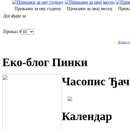
Прикажи за ову годину
Прикажи за овај месец
Прика
Догађаји за
Приказ #
JEvents v1
Еко-блог Пинки
Часопис Ђач
Календар