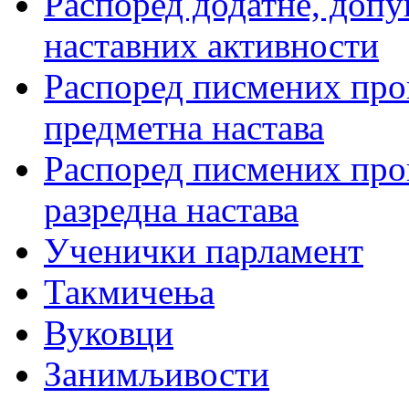
Распоред додатне, допу
наставних активности
Распоред писмених пров
предметна настава
Распоред писмених пров
разредна настава
Ученички парламент
Такмичења
Вуковци
Занимљивости