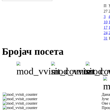
П
27
3
10
17
24
31
Бројач посета
Дана
Јуче
Ове 
Прош