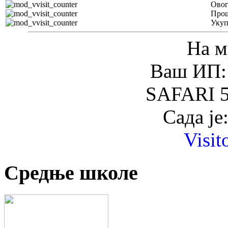
Овог
Прош
Уку
На м
Ваш ИП: 
SAFARI 5
Сада је
Visit
Средње школе