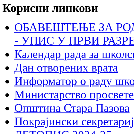
Корисни линкови
ОБАВЕШТЕЊЕ ЗА РО
- УПИС У ПРВИ РАЗР
Календар рада за школс
Дан отворених врата
Информатор о раду шк
Министарство просвете
Општина Стара Пазова
Покрајински секретариј