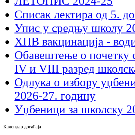
ЛЕТОПИС 2024-25
Списак лектира од 5. до
Упис у средњу школу 20
ХПВ вакцинација - вод
Обавештење о почетку 
IV и VIII разред школск
Одлука о избору уџбеник
2026-27. годину
Уџбеници за школску 2
Календар догађаја