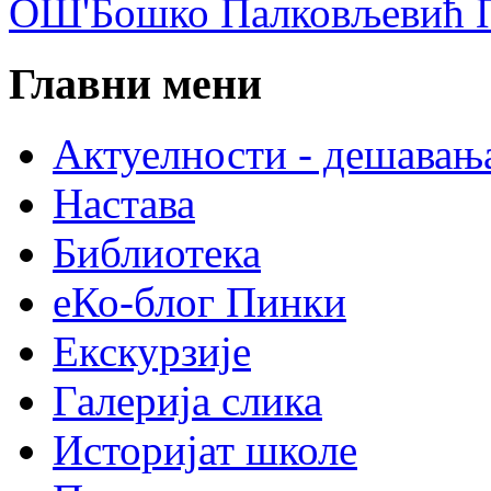
ОШ'Бошко Палковљевић П
Главни мени
Актуелности - дешавањ
Настава
Библиотека
еКо-блог Пинки
Екскурзије
Галерија слика
Историјат школе