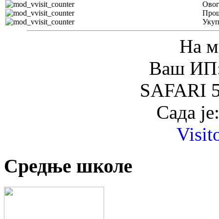
Овог
Прош
Уку
На м
Ваш ИП:
SAFARI 5
Сада је
Visit
Средње школе