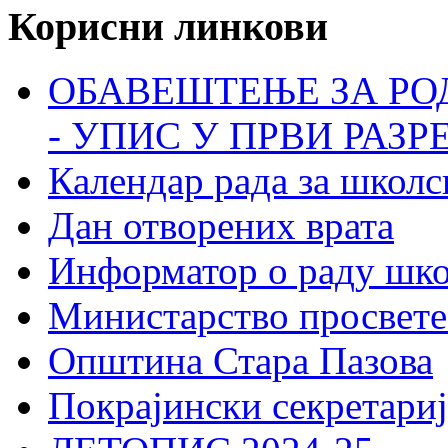
Корисни линкови
ОБАВЕШТЕЊЕ ЗА РО
- УПИС У ПРВИ РАЗР
Календар рада за школс
Дан отворених врата
Информатор о раду шк
Министарство просвете
Општина Стара Пазова
Покрајински секретариј