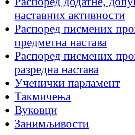
Распоред додатне, допу
наставних активности
Распоред писмених пров
предметна настава
Распоред писмених пров
разредна настава
Ученички парламент
Такмичења
Вуковци
Занимљивости