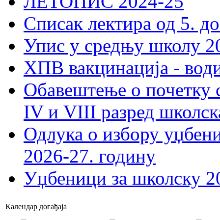
ЛЕТОПИС 2024-25
Списак лектира од 5. до
Упис у средњу школу 20
ХПВ вакцинација - вод
Обавештење о почетку 
IV и VIII разред школск
Одлука о избору уџбеник
2026-27. годину
Уџбеници за школску 2
Календар догађаја