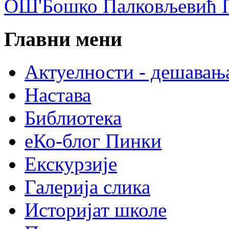
ОШ'Бошко Палковљевић П
Главни мени
Актуелности - дешавањ
Настава
Библиотека
еКо-блог Пинки
Екскурзије
Галерија слика
Историјат школе