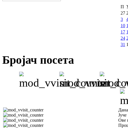
П
27
3
10
17
24
31
Бројач посета
Дана
Јуче
Ове 
Прош