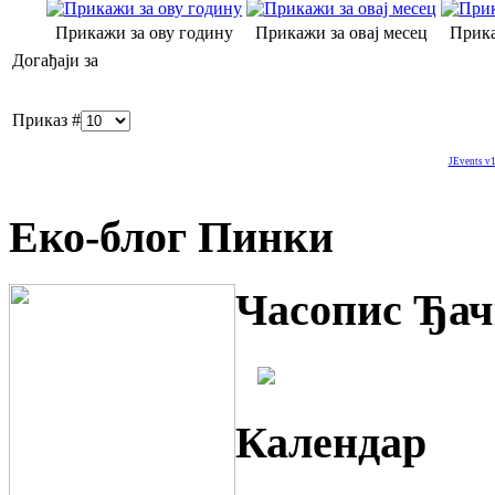
Прикажи за ову годину
Прикажи за овај месец
Прика
Догађаји за
Приказ #
JEvents v1
Еко-блог Пинки
Часопис Ђач
Календар