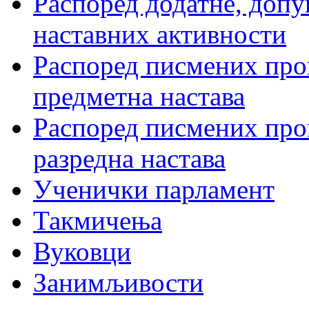
Распоред додатне, допу
наставних активности
Распоред писмених пров
предметна настава
Распоред писмених пров
разредна настава
Ученички парламент
Такмичења
Вуковци
Занимљивости