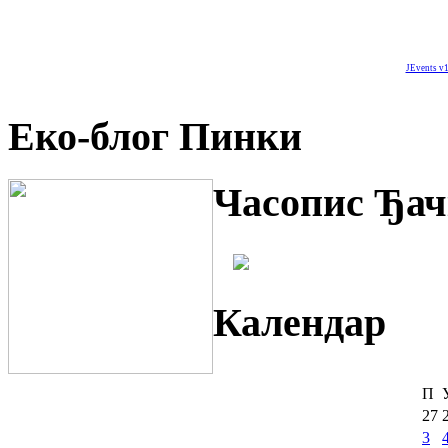
JEvents v1
Еко-блог Пинки
Часопис Ђач
Календар
П
27
3