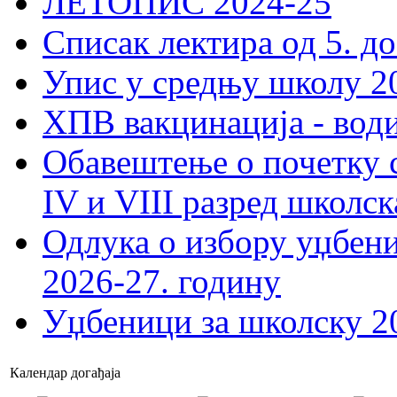
ЛЕТОПИС 2024-25
Списак лектира од 5. до
Упис у средњу школу 20
ХПВ вакцинација - вод
Обавештење о почетку 
IV и VIII разред школск
Одлука о избору уџбеник
2026-27. годину
Уџбеници за школску 2
Календар догађаја