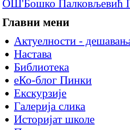
ОШ'Бошко Палковљевић П
Главни мени
Актуелности - дешавањ
Настава
Библиотека
еКо-блог Пинки
Екскурзије
Галерија слика
Историјат школе