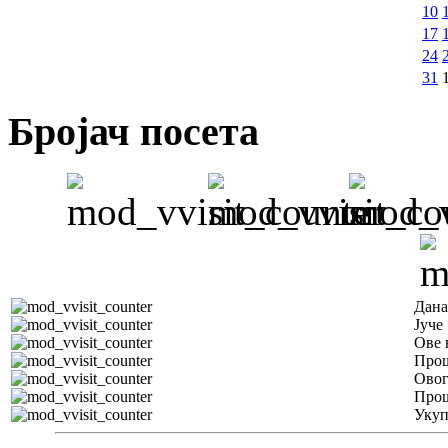
10
17
24
31
Бројач посета
Дана
Јуче
Ове 
Прош
Овог
Прош
Уку