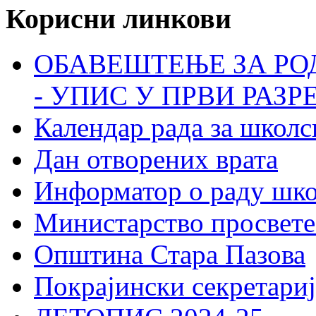
Корисни линкови
ОБАВЕШТЕЊЕ ЗА РО
- УПИС У ПРВИ РАЗР
Календар рада за школс
Дан отворених врата
Информатор о раду шк
Министарство просвете
Општина Стара Пазова
Покрајински секретариј