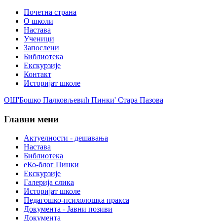
Почетна страна
О школи
Настава
Ученици
Запослени
Библиотека
Екскурзије
Контакт
Историјат школе
ОШ'Бошко Палковљевић Пинки' Стара Пазова
Главни мени
Актуелности - дешавања
Настава
Библиотека
еКо-блог Пинки
Екскурзије
Галерија слика
Историјат школе
Педагошко-психолошка пракса
Документа - Јавни позиви
Документа