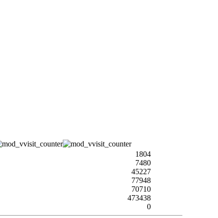
1804
7480
45227
77948
70710
473438
0