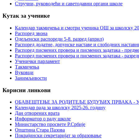
Стручни, руководећи и саветодавни органи школе
Кутак за ученике
Календар такмичења и смотри ученика ОШ за школску 20
Распоред звона
Одељенски распореди 5-8. разред (април)
Распоред додатне, допунске наставе и слободних настав
Распоред писмених провера и писмених задатака - предме
Распоред писмених провера и писмених задатака - разред
Ученички парламент
Такмичења
Вуковци
Занимљивости
Корисни линкови
ОБАВЕШТЕЊЕ ЗА РОДИТЕЉЕ БУДУЋИХ ПРВАКА - У
Календар рада за школску 2025-26. годину
Дан отворених врата
Информатор о раду школе
Министарство просвете Р.Србије
Општина Стара Пазова
Покрајински секретаријат за образовање