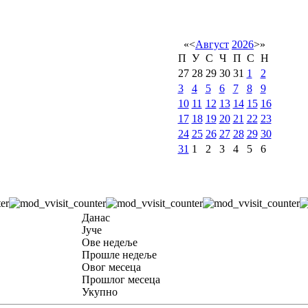
«
<
Август
2026
>
»
П
У
С
Ч
П
С
Н
27
28
29
30
31
1
2
3
4
5
6
7
8
9
10
11
12
13
14
15
16
17
18
19
20
21
22
23
24
25
26
27
28
29
30
31
1
2
3
4
5
6
Данас
Јуче
Ове недеље
Прошле недеље
Овог месеца
Прошлог месеца
Укупно