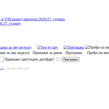
и VIII разред школска 2026/27. година
26-27. годину
жи за ову недељу
Прикажи за данас
Претражи
Пређи на мес
Прикажи претходне догађаје?
.5.2
Copyright © 2006-2009