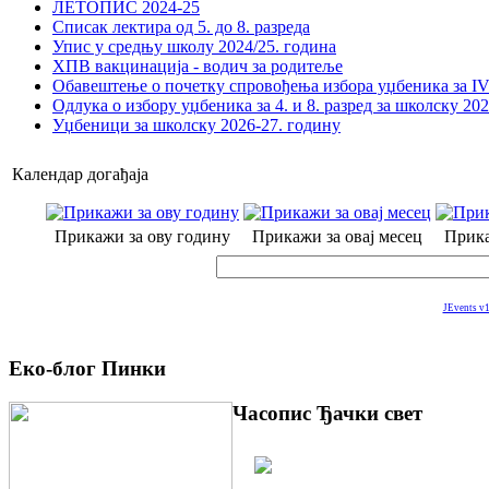
ЛЕТОПИС 2024-25
Списак лектира од 5. до 8. разреда
Упис у средњу школу 2024/25. година
ХПВ вакцинација - водич за родитеље
Обавештење о почетку спровођења избора уџбеника за IV 
Одлука о избору уџбеника за 4. и 8. разред за школску 20
Уџбеници за школску 2026-27. годину
Календар догађаја
Прикажи за ову годину
Прикажи за овај месец
Прика
JEvents v1
Еко-блог Пинки
Часопис Ђачки свет