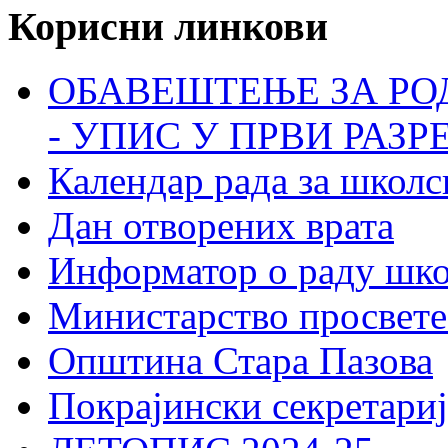
Корисни линкови
ОБАВЕШТЕЊЕ ЗА РО
- УПИС У ПРВИ РАЗР
Календар рада за школс
Дан отворених врата
Информатор о раду шк
Министарство просвете
Општина Стара Пазова
Покрајински секретариј