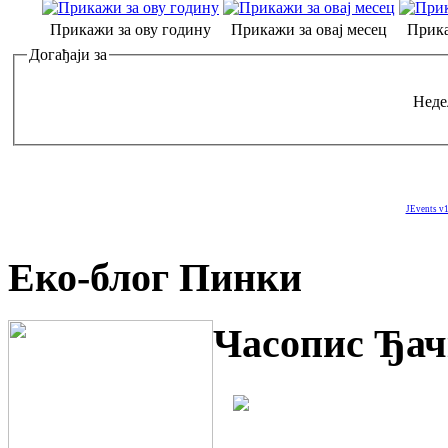
Прикажи за ову годину
Прикажи за овај месец
Прика
Догађаји за
Неде
JEvents v1
Еко-блог Пинки
Часопис Ђач