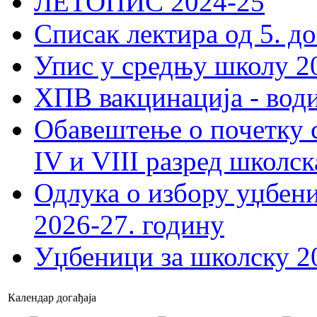
ЛЕТОПИС 2024-25
Списак лектира од 5. до
Упис у средњу школу 20
ХПВ вакцинација - вод
Обавештење о почетку 
IV и VIII разред школск
Одлука о избору уџбеник
2026-27. годину
Уџбеници за школску 2
Календар догађаја