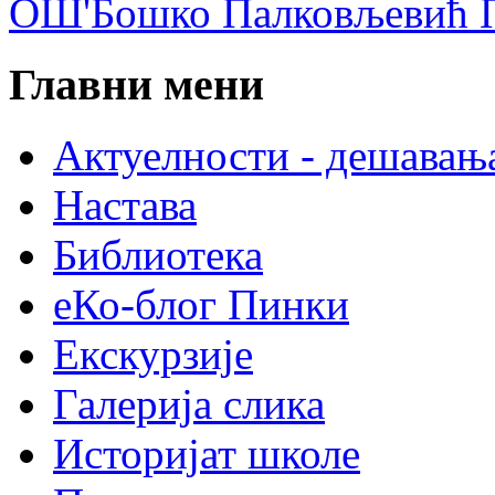
ОШ'Бошко Палковљевић П
Главни мени
Актуелности - дешавањ
Настава
Библиотека
еКо-блог Пинки
Екскурзије
Галерија слика
Историјат школе