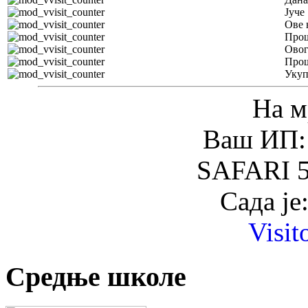
Јуче
Ове 
Прош
Овог
Прош
Уку
На м
Ваш ИП: 
SAFARI 5
Сада је
Visit
Средње школе