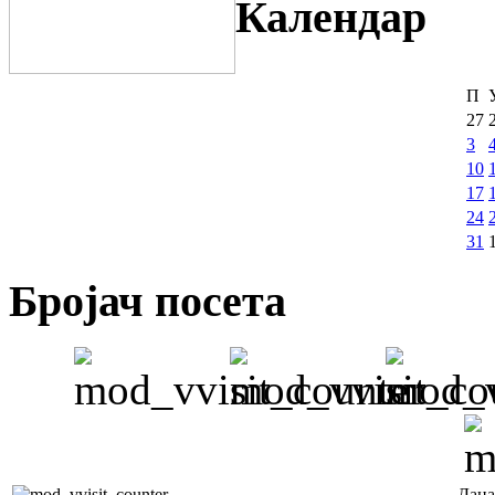
Календар
П
27
3
10
17
24
31
Бројач посета
Дана