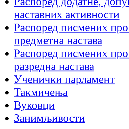
Распоред додатне, допу
наставних активности
Распоред писмених пров
предметна настава
Распоред писмених пров
разредна настава
Ученички парламент
Такмичења
Вуковци
Занимљивости