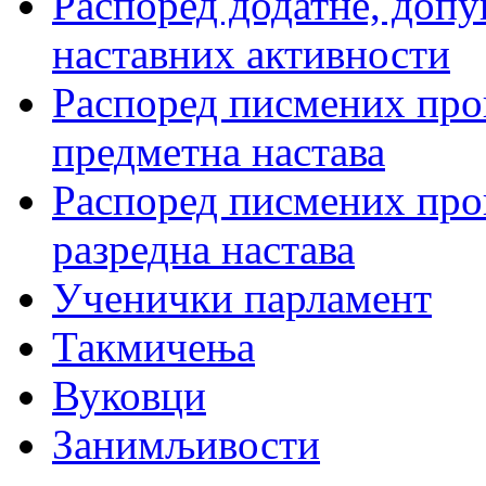
Распоред додатне, допу
наставних активности
Распоред писмених пров
предметна настава
Распоред писмених пров
разредна настава
Ученички парламент
Такмичења
Вуковци
Занимљивости