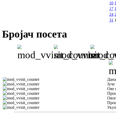
10
17
24
31
Бројач посета
Дана
Јуче
Ове 
Прош
Овог
Прош
Уку