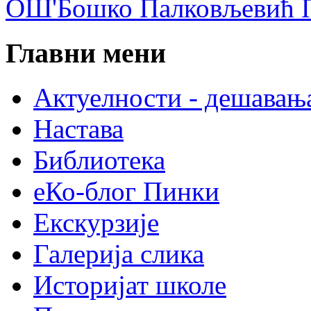
ОШ'Бошко Палковљевић П
Главни мени
Актуелности - дешавањ
Настава
Библиотека
еКо-блог Пинки
Екскурзије
Галерија слика
Историјат школе