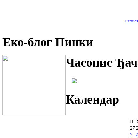
JEvents v1
Еко-блог Пинки
Часопис Ђач
Календар
П
27
3