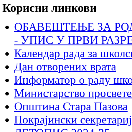
Корисни линкови
ОБАВЕШТЕЊЕ ЗА РО
- УПИС У ПРВИ РАЗР
Календар рада за школс
Дан отворених врата
Информатор о раду шк
Министарство просвете
Општина Стара Пазова
Покрајински секретариј