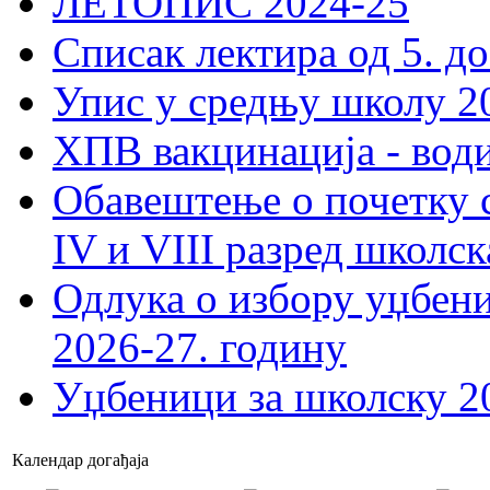
ЛЕТОПИС 2024-25
Списак лектира од 5. до
Упис у средњу школу 20
ХПВ вакцинација - вод
Обавештење о почетку 
IV и VIII разред школск
Одлука о избору уџбеник
2026-27. годину
Уџбеници за школску 2
Календар догађаја