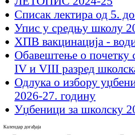
ЛЕТОПИС 2024-25
Списак лектира од 5. до
Упис у средњу школу 20
ХПВ вакцинација - вод
Обавештење о почетку 
IV и VIII разред школск
Одлука о избору уџбеник
2026-27. годину
Уџбеници за школску 2
Календар догађаја