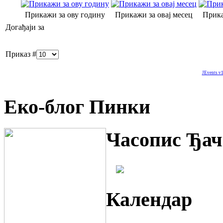
Прикажи за ову годину
Прикажи за овај месец
Прика
Догађаји за
Приказ #
JEvents v1
Еко-блог Пинки
Часопис Ђач
Календар