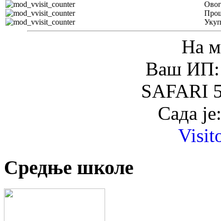
Овог
Прош
Уку
На м
Ваш ИП: 
SAFARI 5
Сада је
Visit
Средње школе