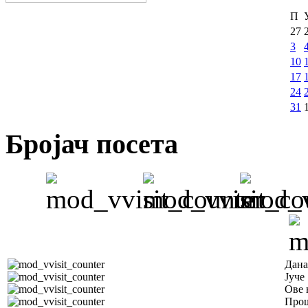
П
27
3
10
17
24
31
Бројач посета
Дана
Јуче
Ове 
Прош