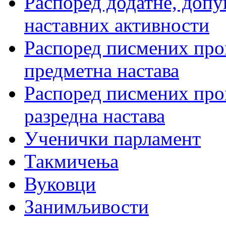
Распоред додатне, допу
наставних активности
Распоред писмених пров
предметна настава
Распоред писмених пров
разредна настава
Ученички парламент
Такмичења
Вуковци
Занимљивости