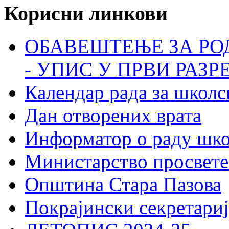
Корисни линкови
ОБАВЕШТЕЊЕ ЗА РО
- УПИС У ПРВИ РАЗР
Календар рада за школс
Дан отворених врата
Информатор о раду шк
Министарство просвете
Општина Стара Пазова
Покрајински секретариј