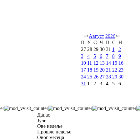
«
<
Август
2026
>
»
П
У
С
Ч
П
С
Н
27
28
29
30
31
1
2
3
4
5
6
7
8
9
10
11
12
13
14
15
16
17
18
19
20
21
22
23
24
25
26
27
28
29
30
31
1
2
3
4
5
6
Данас
Јуче
Ове недеље
Прошле недеље
Овог месеца