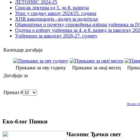
ЛЕТОПИС 2024-25
Списак лектира од 5. до 8. разреда
Упис у средњу школу 2024/25. година
ХПВ вакцинација - водич за родитеље
Обавештење о почетку спровођења избора уџбеника за IV 
Одлука о избору уџбеника за 4. и 8. разред за школску 20
Уџбеници за школску 2026-27. годину
Календар догађаја
Прикажи за ову годину
Прикажи за овај месец
Прика
Догађаји за
Приказ #
JEvents v1
Еко-блог Пинки
Часопис Ђачки свет