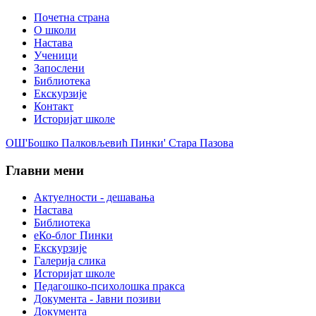
Почетна страна
О школи
Настава
Ученици
Запослени
Библиотека
Екскурзије
Контакт
Историјат школе
ОШ'Бошко Палковљевић Пинки' Стара Пазова
Главни мени
Актуелности - дешавања
Настава
Библиотека
еКо-блог Пинки
Екскурзије
Галерија слика
Историјат школе
Педагошко-психолошка пракса
Документа - Јавни позиви
Документа