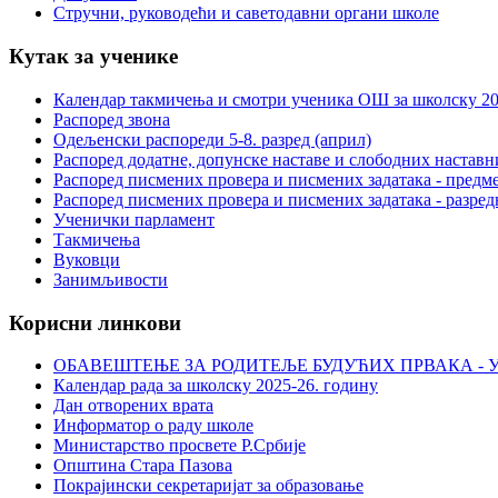
Стручни, руководећи и саветодавни органи школе
Кутак за ученике
Календар такмичења и смотри ученика ОШ за школску 20
Распоред звона
Одељенски распореди 5-8. разред (април)
Распоред додатне, допунске наставе и слободних настав
Распоред писмених провера и писмених задатака - предме
Распоред писмених провера и писмених задатака - разред
Ученички парламент
Такмичења
Вуковци
Занимљивости
Корисни линкови
ОБАВЕШТЕЊЕ ЗА РОДИТЕЉЕ БУДУЋИХ ПРВАКА - У
Календар рада за школску 2025-26. годину
Дан отворених врата
Информатор о раду школе
Министарство просвете Р.Србије
Општина Стара Пазова
Покрајински секретаријат за образовање