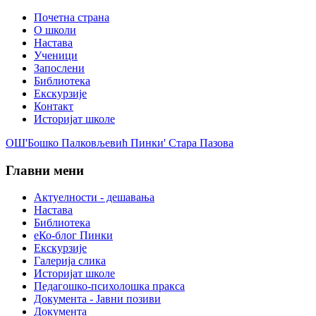
Почетна страна
О школи
Настава
Ученици
Запослени
Библиотека
Екскурзије
Контакт
Историјат школе
ОШ'Бошко Палковљевић Пинки' Стара Пазова
Главни мени
Актуелности - дешавања
Настава
Библиотека
еКо-блог Пинки
Екскурзије
Галерија слика
Историјат школе
Педагошко-психолошка пракса
Документа - Јавни позиви
Документа