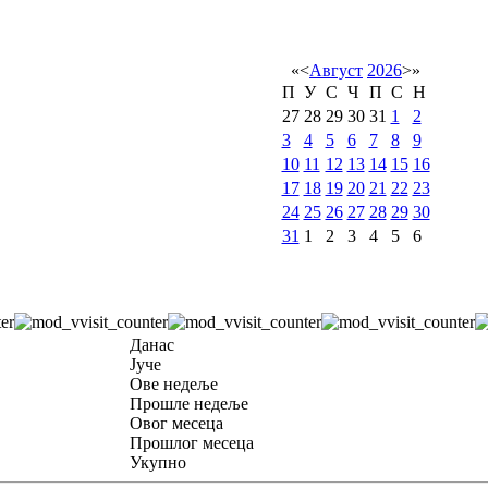
«
<
Август
2026
>
»
П
У
С
Ч
П
С
Н
27
28
29
30
31
1
2
3
4
5
6
7
8
9
10
11
12
13
14
15
16
17
18
19
20
21
22
23
24
25
26
27
28
29
30
31
1
2
3
4
5
6
Данас
Јуче
Ове недеље
Прошле недеље
Овог месеца
Прошлог месеца
Укупно