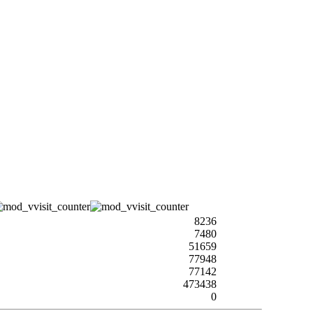
8236
7480
51659
77948
77142
473438
0