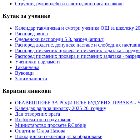
Стручни, руководећи и саветодавни органи школе
Кутак за ученике
Календар такмичења и смотри ученика ОШ за школску 20
Распоред звона
Одељенски распореди 5-8. разред (април)
Распоред додатне, допунске наставе и слободних настав
Распоред писмених провера и писмених задатака - предме
Распоред писмених провера и писмених задатака - разред
Ученички парламент
Такмичења
Вуковци
Занимљивости
Корисни линкови
ОБАВЕШТЕЊЕ ЗА РОДИТЕЉЕ БУДУЋИХ ПРВАКА - У
Календар рада за школску 2025-26. годину
Дан отворених врата
Информатор о раду школе
Министарство просвете Р.Србије
Општина Стара Пазова
Покрајински секретаријат за образовање