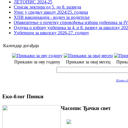
ЛЕТОПИС 2024-25
Списак лектира од 5. до 8. разреда
Упис у средњу школу 2024/25. година
ХПВ вакцинација - водич за родитеље
Обавештење о почетку спровођења избора уџбеника за IV 
Одлука о избору уџбеника за 4. и 8. разред за школску 20
Уџбеници за школску 2026-27. годину
Календар догађаја
Прикажи за ову годину
Прикажи за овај месец
Прика
JEvents v1
Еко-блог Пинки
Часопис Ђачки свет