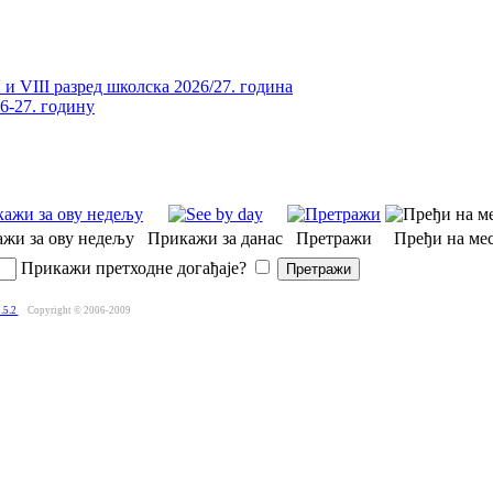
и VIII разред школска 2026/27. година
26-27. годину
жи за ову недељу
Прикажи за данас
Претражи
Пређи на мес
Прикажи претходне догађаје?
.5.2
Copyright © 2006-2009