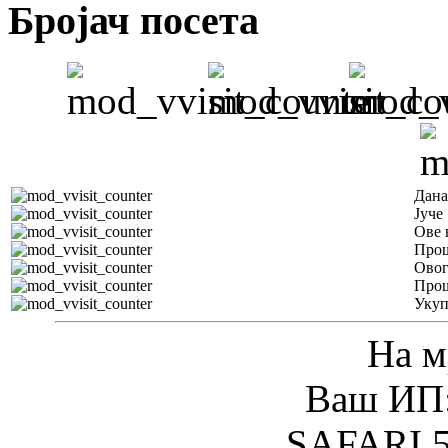
Бројач посета
Дана
Јуче
Ове 
Прош
Овог
Прош
Уку
На м
Ваш ИП:
SAFARI 5