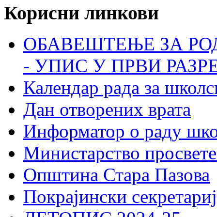
Корисни линкови
ОБАВЕШТЕЊЕ ЗА РО
- УПИС У ПРВИ РАЗР
Календар рада за школс
Дан отворених врата
Информатор о раду шк
Министарство просвете
Општина Стара Пазова
Покрајински секретариј