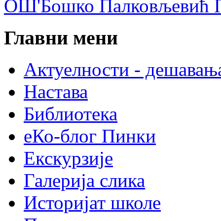
ОШ'Бошко Палковљевић П
Главни мени
Актуелности - дешавањ
Настава
Библиотека
еКо-блог Пинки
Екскурзије
Галерија слика
Историјат школе