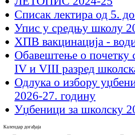
ЛЕТОПИС 2024-25
Списак лектира од 5. до
Упис у средњу школу 20
ХПВ вакцинација - вод
Обавештење о почетку 
IV и VIII разред школск
Одлука о избору уџбеник
2026-27. годину
Уџбеници за школску 2
Календар догађаја