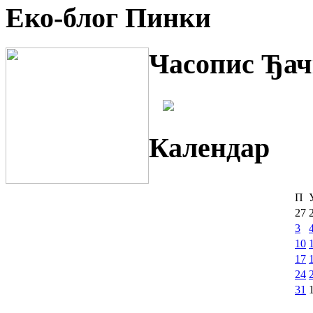
Еко-блог Пинки
Часопис Ђач
Календар
П
27
3
10
17
24
31