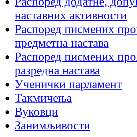
Распоред додатне, допу
наставних активности
Распоред писмених пров
предметна настава
Распоред писмених пров
разредна настава
Ученички парламент
Такмичења
Вуковци
Занимљивости