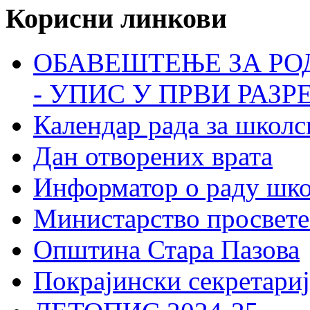
Корисни линкови
ОБАВЕШТЕЊЕ ЗА РО
- УПИС У ПРВИ РАЗР
Календар рада за школс
Дан отворених врата
Информатор о раду шк
Министарство просвете
Општина Стара Пазова
Покрајински секретариј