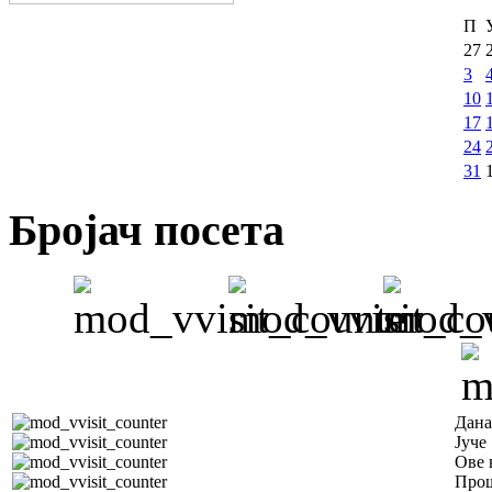
П
27
3
10
17
24
31
Бројач посета
Дана
Јуче
Ове 
Прош