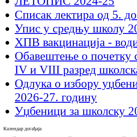
ЛЕТОПИС 2024-25
Списак лектира од 5. до
Упис у средњу школу 20
ХПВ вакцинација - вод
Обавештење о почетку 
IV и VIII разред школск
Одлука о избору уџбеник
2026-27. годину
Уџбеници за школску 2
Календар догађаја