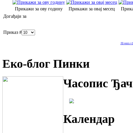
Прикажи за ову годину
Прикажи за овај месец
Прика
Догађаји за
Приказ #
JEvents v1
Еко-блог Пинки
Часопис Ђач
Календар