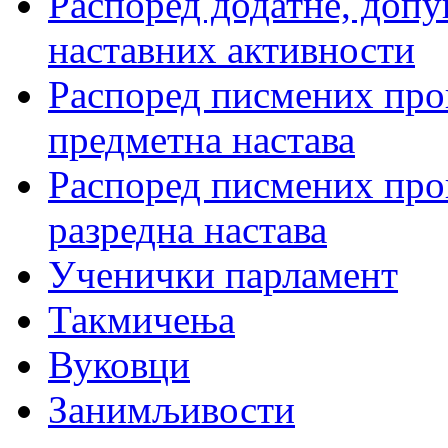
Распоред додатне, допу
наставних активности
Распоред писмених пров
предметна настава
Распоред писмених пров
разредна настава
Ученички парламент
Такмичења
Вуковци
Занимљивости