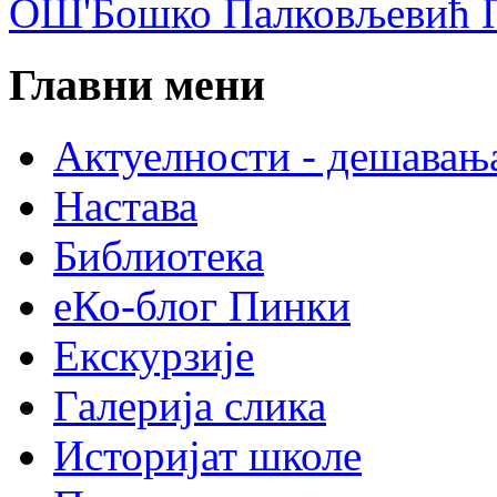
ОШ'Бошко Палковљевић П
Главни мени
Актуелности - дешавањ
Настава
Библиотека
еКо-блог Пинки
Екскурзије
Галерија слика
Историјат школе