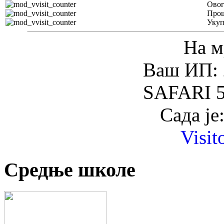
Овог
Прош
Уку
На м
Ваш ИП: 
SAFARI 5
Сада је
Visit
Средње школе