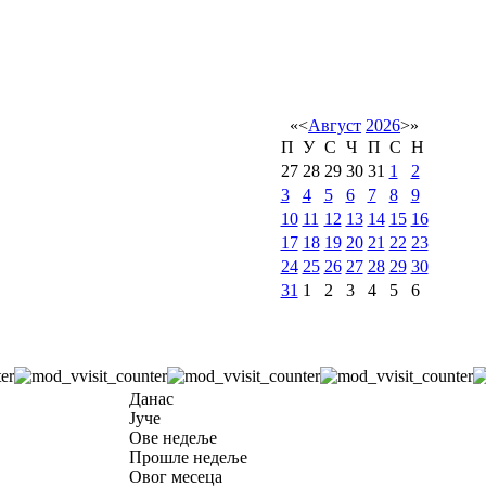
«
<
Август
2026
>
»
П
У
С
Ч
П
С
Н
27
28
29
30
31
1
2
3
4
5
6
7
8
9
10
11
12
13
14
15
16
17
18
19
20
21
22
23
24
25
26
27
28
29
30
31
1
2
3
4
5
6
Данас
Јуче
Ове недеље
Прошле недеље
Овог месеца