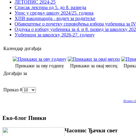
ЛЕТОПИС 2024-25
Списак лектира од 5. до 8. разреда
Упис у средњу школу 2024/25. година
ХПВ вакцинација - водич за родитеље
Обавештење о почетку спровођења избора уџбеника за IV 
Одлука о избору уџбеника за 4. и 8. разред за школску 20
Уџбеници за школску 2026-27. годину
Календар догађаја
Прикажи за ову годину
Прикажи за овај месец
Прика
Догађаји за
Приказ #
JEvents v1
Еко-блог Пинки
Часопис Ђачки свет