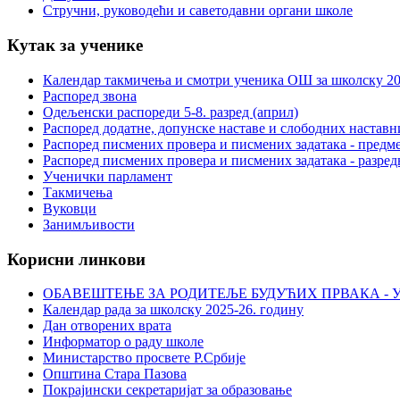
Стручни, руководећи и саветодавни органи школе
Кутак за ученике
Календар такмичења и смотри ученика ОШ за школску 20
Распоред звона
Одељенски распореди 5-8. разред (април)
Распоред додатне, допунске наставе и слободних настав
Распоред писмених провера и писмених задатака - предме
Распоред писмених провера и писмених задатака - разред
Ученички парламент
Такмичења
Вуковци
Занимљивости
Корисни линкови
ОБАВЕШТЕЊЕ ЗА РОДИТЕЉЕ БУДУЋИХ ПРВАКА - У
Календар рада за школску 2025-26. годину
Дан отворених врата
Информатор о раду школе
Министарство просвете Р.Србије
Општина Стара Пазова
Покрајински секретаријат за образовање