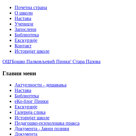
Почетна страна
О школи
Настава
Ученици
Запослени
Библиотека
Екскурзије
Контакт
Историјат школе
ОШ'Бошко Палковљевић Пинки' Стара Пазова
Главни мени
Актуелности - дешавања
Настава
Библиотека
еКо-блог Пинки
Екскурзије
Галерија слика
Историјат школе
Педагошко-психолошка пракса
Документа - Јавни позиви
Документа