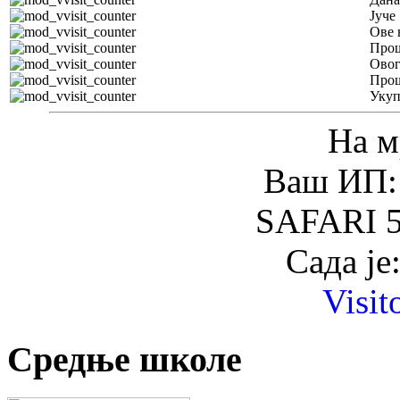
Јуче
Ове 
Прош
Овог
Прош
Уку
На м
Ваш ИП: 
SAFARI 5
Сада је
Visit
Средње школе