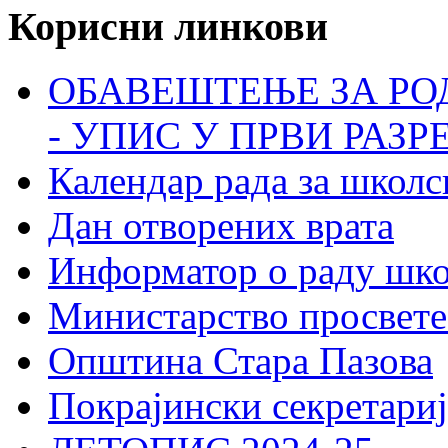
Корисни линкови
ОБАВЕШТЕЊЕ ЗА РО
- УПИС У ПРВИ РАЗР
Календар рада за школс
Дан отворених врата
Информатор о раду шк
Министарство просвете
Општина Стара Пазова
Покрајински секретариј