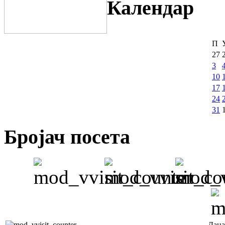
Календар
П
27
3
10
17
24
31
Бројач посета
Дана