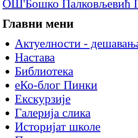
ОШ'Бошко Палковљевић П
Главни мени
Актуелности - дешавањ
Настава
Библиотека
еКо-блог Пинки
Екскурзије
Галерија слика
Историјат школе