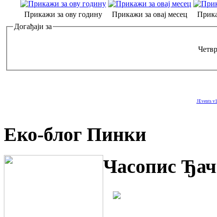
Прикажи за ову годину
Прикажи за овај месец
Прика
Догађаји за
Четвр
JEvents v1
Еко-блог Пинки
Часопис Ђач