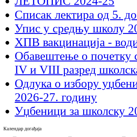
ЛЕТОПИС 2024-25
Списак лектира од 5. до
Упис у средњу школу 20
ХПВ вакцинација - вод
Обавештење о почетку 
IV и VIII разред школск
Одлука о избору уџбеник
2026-27. годину
Уџбеници за школску 2
Календар догађаја