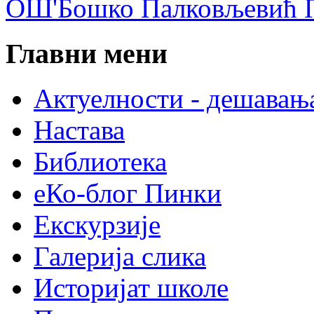
ОШ'Бошко Палковљевић П
Главни мени
Актуелности - дешавањ
Настава
Библиотека
еКо-блог Пинки
Екскурзије
Галерија слика
Историјат школе