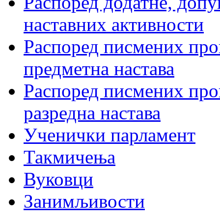
Распоред додатне, допу
наставних активности
Распоред писмених пров
предметна настава
Распоред писмених пров
разредна настава
Ученички парламент
Такмичења
Вуковци
Занимљивости