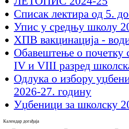
ЛЕТОПИС 2024-25
Списак лектира од 5. до
Упис у средњу школу 20
ХПВ вакцинација - вод
Обавештење о почетку 
IV и VIII разред школск
Одлука о избору уџбеник
2026-27. годину
Уџбеници за школску 2
Календар догађаја