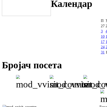
Календар
П
27
3
10
17
24
31
Бројач посета
Дана