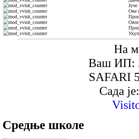
Јуче
Ове 
Прош
Овог
Прош
Уку
На м
Ваш ИП: 
SAFARI 5
Сада је
Visit
Средње школе