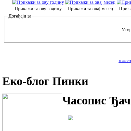
Прикажи за ову годину
Прикажи за овај месец
Прика
Догађаји за
Утор
JEvents v1
Еко-блог Пинки
Часопис Ђач