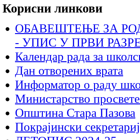
Корисни линкови
ОБАВЕШТЕЊЕ ЗА РО
- УПИС У ПРВИ РАЗР
Календар рада за школс
Дан отворених врата
Информатор о раду шк
Министарство просвете
Општина Стара Пазова
Покрајински секретариј