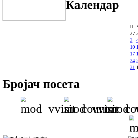
Календар
П
27
3
10
17
24
31
Бројач посета
Дана