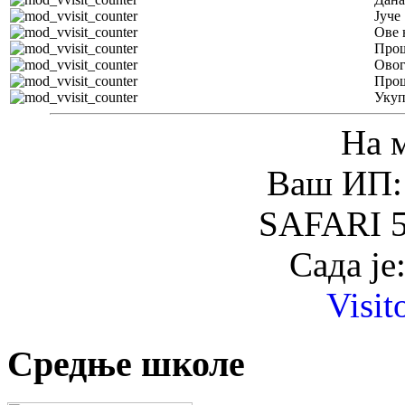
Јуче
Ове 
Прош
Овог
Прош
Уку
На 
Ваш ИП: 
SAFARI 5
Сада је
Visit
Средње школе