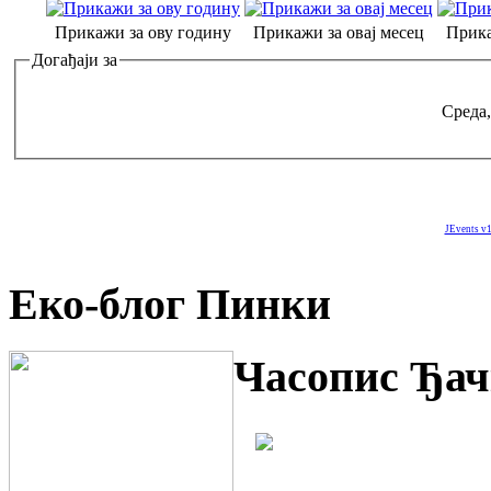
Прикажи за ову годину
Прикажи за овај месец
Прика
Догађаји за
Среда,
JEvents v1
Еко-блог Пинки
Часопис Ђач