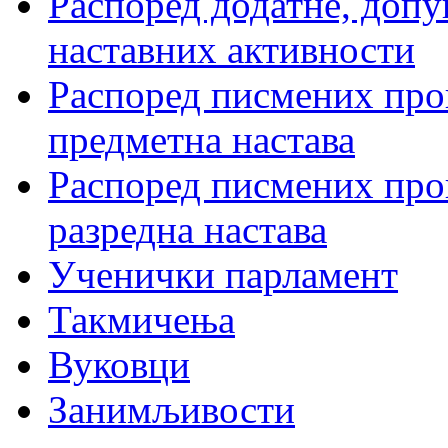
Распоред додатне, допу
наставних активности
Распоред писмених пров
предметна настава
Распоред писмених пров
разредна настава
Ученички парламент
Такмичења
Вуковци
Занимљивости