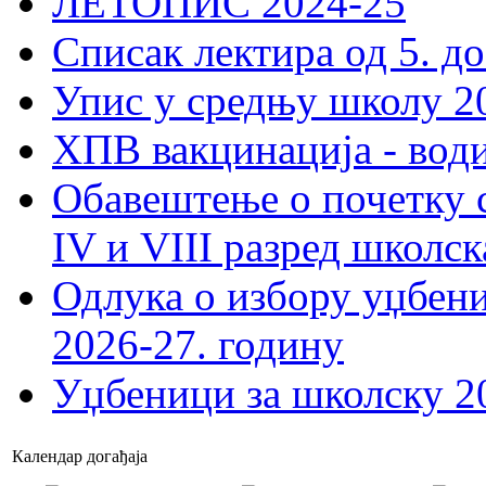
ЛЕТОПИС 2024-25
Списак лектира од 5. до
Упис у средњу школу 20
ХПВ вакцинација - вод
Обавештење о почетку 
IV и VIII разред школск
Одлука о избору уџбеник
2026-27. годину
Уџбеници за школску 2
Календар догађаја