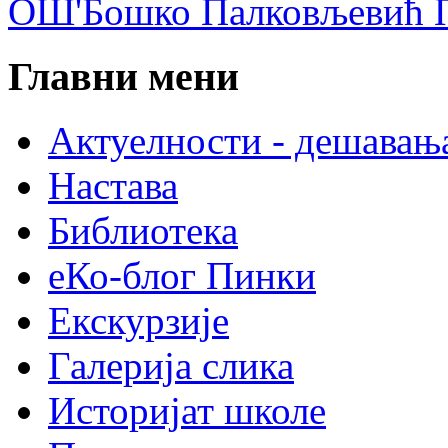
ОШ'Бошко Палковљевић П
Главни мени
Актуелности - дешавањ
Настава
Библиотека
еКо-блог Пинки
Екскурзије
Галерија слика
Историјат школе