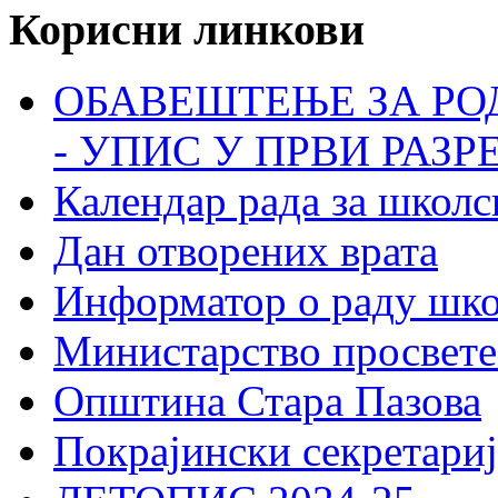
Корисни линкови
ОБАВЕШТЕЊЕ ЗА РО
- УПИС У ПРВИ РАЗР
Календар рада за школс
Дан отворених врата
Информатор о раду шк
Министарство просвете
Општина Стара Пазова
Покрајински секретариј