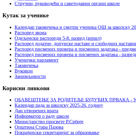
Стручни, руководећи и саветодавни органи школе
Кутак за ученике
Календар такмичења и смотри ученика ОШ за школску 20
Распоред звона
Одељенски распореди 5-8. разред (април)
Распоред додатне, допунске наставе и слободних настав
Распоред писмених провера и писмених задатака - предме
Распоред писмених провера и писмених задатака - разред
Ученички парламент
Такмичења
Вуковци
Занимљивости
Корисни линкови
ОБАВЕШТЕЊЕ ЗА РОДИТЕЉЕ БУДУЋИХ ПРВАКА - У
Календар рада за школску 2025-26. годину
Дан отворених врата
Информатор о раду школе
Министарство просвете Р.Србије
Општина Стара Пазова
Покрајински секретаријат за образовање