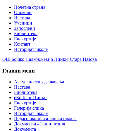
Почетна страна
О школи
Настава
Ученици
Запослени
Библиотека
Екскурзије
Контакт
Историјат школе
ОШ'Бошко Палковљевић Пинки' Стара Пазова
Главни мени
Актуелности - дешавања
Настава
Библиотека
еКо-блог Пинки
Екскурзије
Галерија слика
Историјат школе
Педагошко-психолошка пракса
Документа - Јавни позиви
Документа