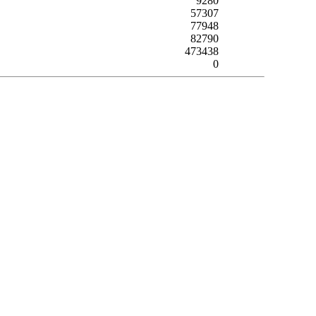
9280
57307
77948
82790
473438
0