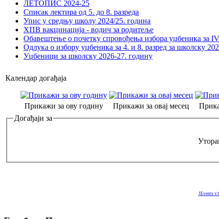
ЛЕТОПИС 2024-25
Списак лектира од 5. до 8. разреда
Упис у средњу школу 2024/25. година
ХПВ вакцинација - водич за родитеље
Обавештење о почетку спровођења избора уџбеника за IV 
Одлука о избору уџбеника за 4. и 8. разред за школску 20
Уџбеници за школску 2026-27. годину
Календар догађаја
Прикажи за ову годину
Прикажи за овај месец
Прика
Догађаји за
Уторак
JEvents v1