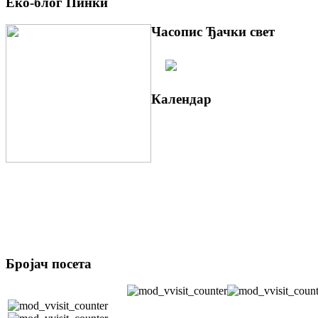
Еко-блог Пинки
Часопис Ђачки свет
Календар
Бројач посета