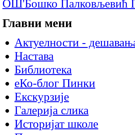
ОШ'Бошко Палковљевић П
Главни мени
Актуелности - дешавањ
Настава
Библиотека
еКо-блог Пинки
Екскурзије
Галерија слика
Историјат школе