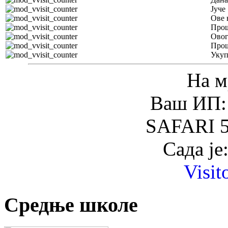
Јуче
Ове 
Прош
Овог
Прош
Уку
На м
Ваш ИП: 
SAFARI 5
Сада је
Visit
Средње школе