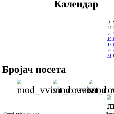
Календар
П
27
3
10
17
24
31
Бројач посета
Дана