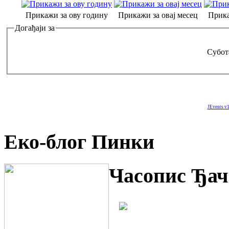
Прикажи за ову годину
Прикажи за овај месец
Прика
Догађаји за
Субота
JEvents v1
Еко-блог Пинки
Часопис Ђач