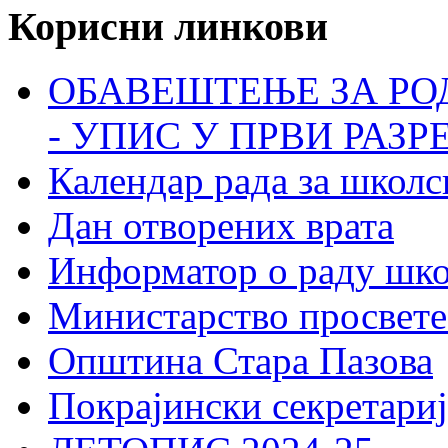
Корисни линкови
ОБАВЕШТЕЊЕ ЗА РО
- УПИС У ПРВИ РАЗР
Календар рада за школс
Дан отворених врата
Информатор о раду шк
Министарство просвете
Општина Стара Пазова
Покрајински секретариј