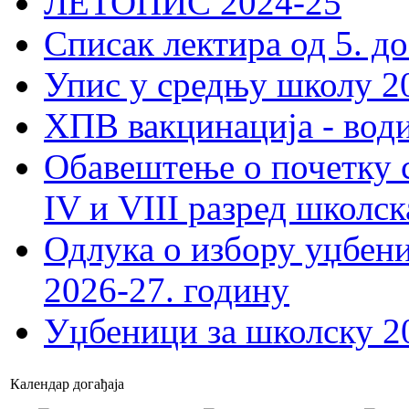
ЛЕТОПИС 2024-25
Списак лектира од 5. до
Упис у средњу школу 20
ХПВ вакцинација - вод
Обавештење о почетку 
IV и VIII разред школск
Одлука о избору уџбеник
2026-27. годину
Уџбеници за школску 2
Календар догађаја