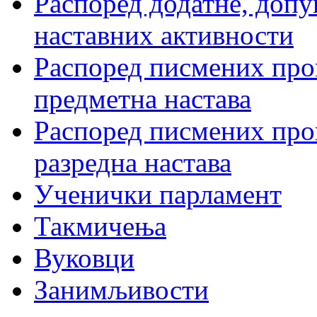
Распоред додатне, допу
наставних активности
Распоред писмених пров
предметна настава
Распоред писмених пров
разредна настава
Ученички парламент
Такмичења
Вуковци
Занимљивости