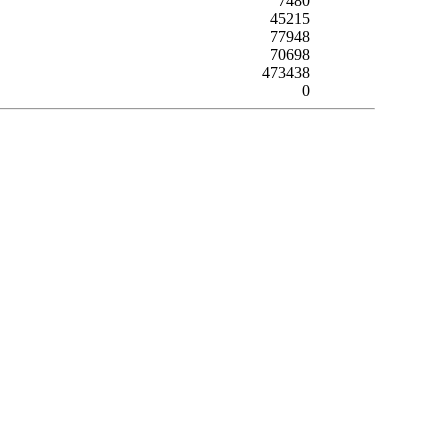
7480
45215
77948
70698
473438
0