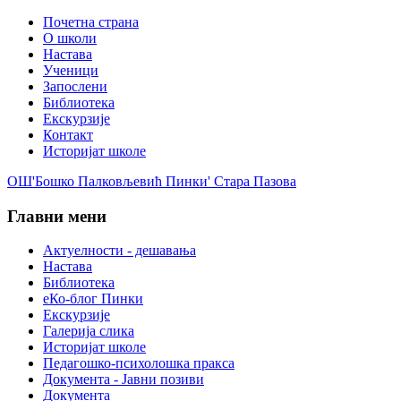
Почетна страна
О школи
Настава
Ученици
Запослени
Библиотека
Екскурзије
Контакт
Историјат школе
ОШ'Бошко Палковљевић Пинки' Стара Пазова
Главни мени
Актуелности - дешавања
Настава
Библиотека
еКо-блог Пинки
Екскурзије
Галерија слика
Историјат школе
Педагошко-психолошка пракса
Документа - Јавни позиви
Документа