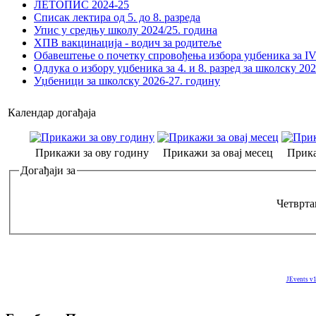
ЛЕТОПИС 2024-25
Списак лектира од 5. до 8. разреда
Упис у средњу школу 2024/25. година
ХПВ вакцинација - водич за родитеље
Обавештење о почетку спровођења избора уџбеника за IV 
Одлука о избору уџбеника за 4. и 8. разред за школску 20
Уџбеници за школску 2026-27. годину
Календар догађаја
Прикажи за ову годину
Прикажи за овај месец
Прика
Догађаји за
Четврта
JEvents v1