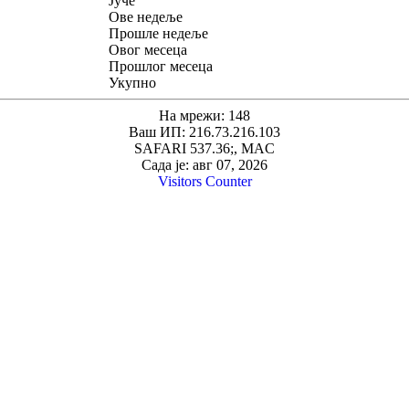
Јуче
Ове недеље
Прошле недеље
Овог месеца
Прошлог месеца
Укупно
На мрежи: 148
Ваш ИП: 216.73.216.103
SAFARI 537.36;, MAC
Сада је: авг 07, 2026
Visitors Counter