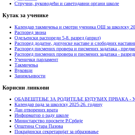
Стручни, руководећи и саветодавни органи школе
Кутак за ученике
Календар такмичења и смотри ученика ОШ за школску 20
Распоред звона
Одељенски распореди 5-8. разред (април)
Распоред додатне, допунске наставе и слободних настав
Распоред писмених провера и писмених задатака - предме
Распоред писмених провера и писмених задатака - разред
Ученички парламент
Такмичења
Вуковци
Занимљивости
Корисни линкови
ОБАВЕШТЕЊЕ ЗА РОДИТЕЉЕ БУДУЋИХ ПРВАКА - У
Календар рада за школску 2025-26. годину
Дан отворених врата
Информатор о раду школе
Министарство просвете Р.Србије
Општина Стара Пазова
Покрајински секретаријат за образовање