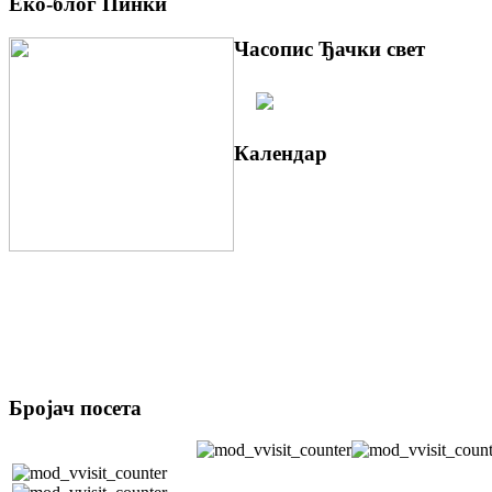
Еко-блог Пинки
Часопис Ђачки свет
Календар
Бројач посета