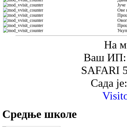
Јуче
Ове 
Прош
Овог
Прош
Уку
На м
Ваш ИП: 
SAFARI 5
Сада је
Visit
Средње школе