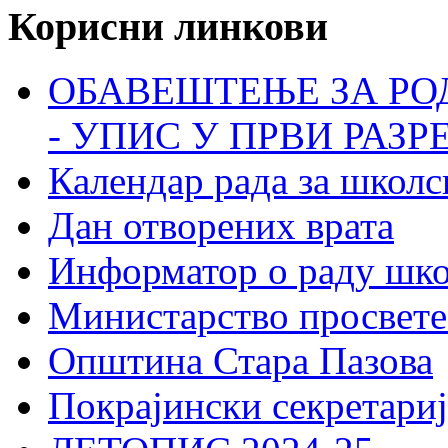
Корисни линкови
ОБАВЕШТЕЊЕ ЗА РО
- УПИС У ПРВИ РАЗР
Календар рада за школс
Дан отворених врата
Информатор о раду шк
Министарство просвете
Општина Стара Пазова
Покрајински секретариј