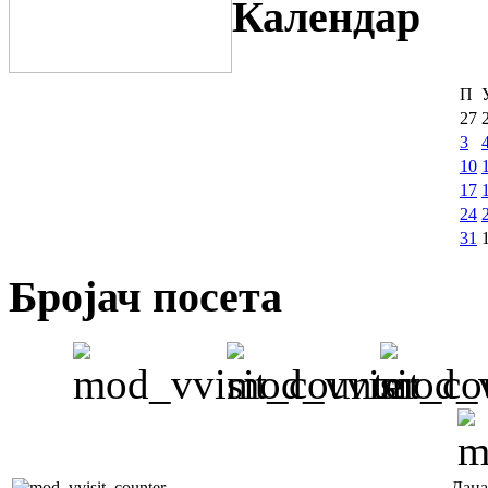
Календар
П
27
3
10
17
24
31
Бројач посета
Дана