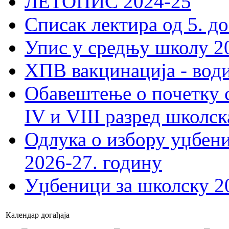
ЛЕТОПИС 2024-25
Списак лектира од 5. до
Упис у средњу школу 20
ХПВ вакцинација - вод
Обавештење о почетку 
IV и VIII разред школск
Одлука о избору уџбеник
2026-27. годину
Уџбеници за школску 2
Календар догађаја