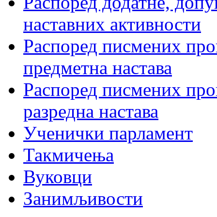
Распоред додатне, допу
наставних активности
Распоред писмених пров
предметна настава
Распоред писмених пров
разредна настава
Ученички парламент
Такмичења
Вуковци
Занимљивости