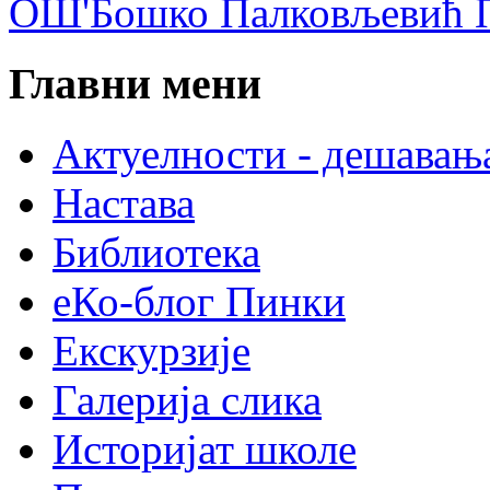
ОШ'Бошко Палковљевић П
Главни мени
Актуелности - дешавањ
Настава
Библиотека
еКо-блог Пинки
Екскурзије
Галерија слика
Историјат школе