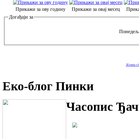
Прикажи за ову годину
Прикажи за овај месец
Прика
Догађаји за
Понедеља
JEvents v1
Еко-блог Пинки
Часопис Ђач