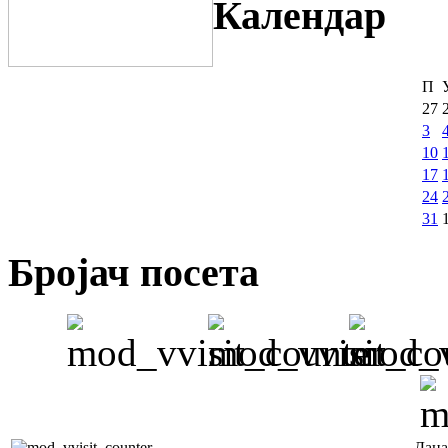
Календар
П
27
3
10
17
24
31
Бројач посета
Дана