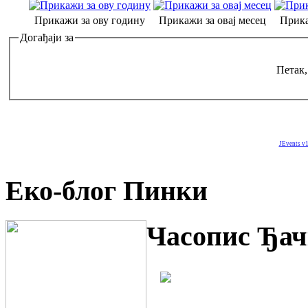
Прикажи за ову годину
Прикажи за овај месец
Прика
Догађаји за
Петак,
JEvents v1
Еко-блог Пинки
Часопис Ђач