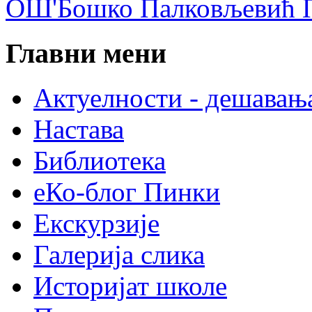
ОШ'Бошко Палковљевић П
Главни мени
Актуелности - дешавањ
Настава
Библиотека
еКо-блог Пинки
Екскурзије
Галерија слика
Историјат школе