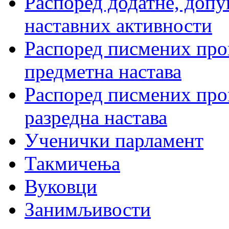
Распоред додатне, допу
наставних активности
Распоред писмених пров
предметна настава
Распоред писмених пров
разредна настава
Ученички парламент
Такмичења
Вуковци
Занимљивости