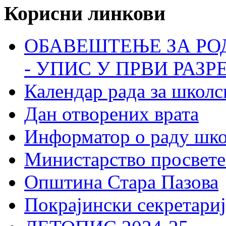
Корисни линкови
ОБАВЕШТЕЊЕ ЗА РО
- УПИС У ПРВИ РАЗР
Календар рада за школс
Дан отворених врата
Информатор о раду шк
Министарство просвете
Општина Стара Пазова
Покрајински секретариј