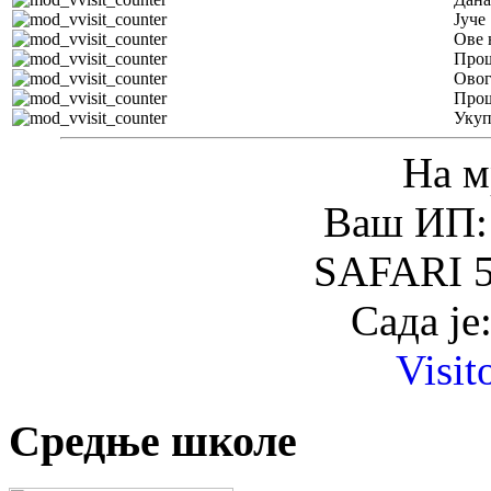
Јуче
Ове 
Прош
Овог
Прош
Уку
На м
Ваш ИП: 
SAFARI 5
Сада је
Visit
Средње школе