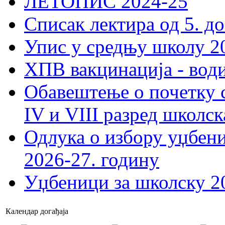
ЛЕТОПИС 2024-25
Списак лектира од 5. до
Упис у средњу школу 20
ХПВ вакцинација - вод
Обавештење о почетку 
IV и VIII разред школск
Одлука о избору уџбеник
2026-27. годину
Уџбеници за школску 2
Календар догађаја