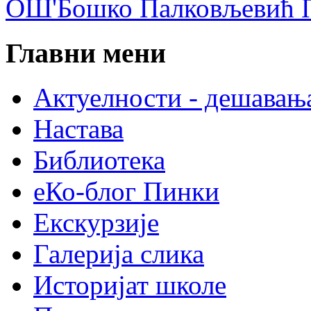
ОШ'Бошко Палковљевић П
Главни мени
Актуелности - дешавањ
Настава
Библиотека
еКо-блог Пинки
Екскурзије
Галерија слика
Историјат школе