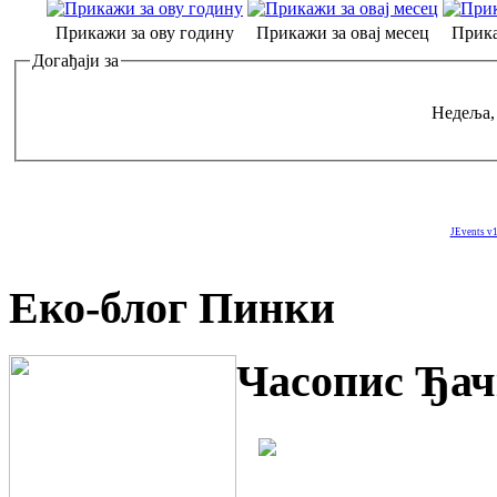
Прикажи за ову годину
Прикажи за овај месец
Прика
Догађаји за
Недеља,
JEvents v1
Еко-блог Пинки
Часопис Ђач