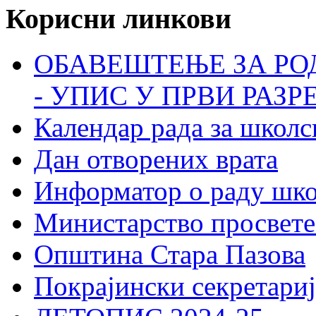
Корисни линкови
ОБАВЕШТЕЊЕ ЗА РО
- УПИС У ПРВИ РАЗР
Календар рада за школс
Дан отворених врата
Информатор о раду шк
Министарство просвете
Општина Стара Пазова
Покрајински секретариј