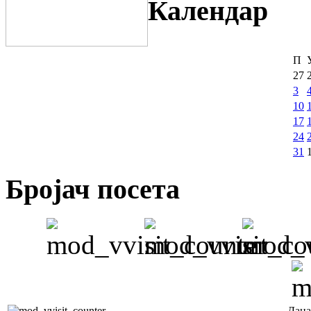
Календар
П
27
3
10
17
24
31
Бројач посета
Дана