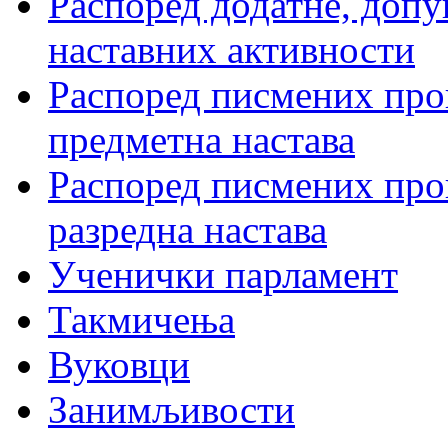
Распоред додатне, допу
наставних активности
Распоред писмених пров
предметна настава
Распоред писмених пров
разредна настава
Ученички парламент
Такмичења
Вуковци
Занимљивости