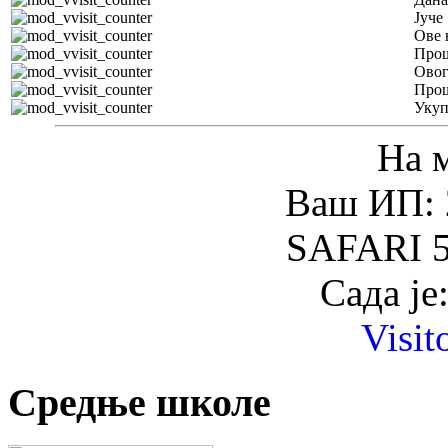
Јуче
Ове 
Прош
Овог
Прош
Уку
На 
Ваш ИП: 
SAFARI 5
Сада је
Visit
Средње школе