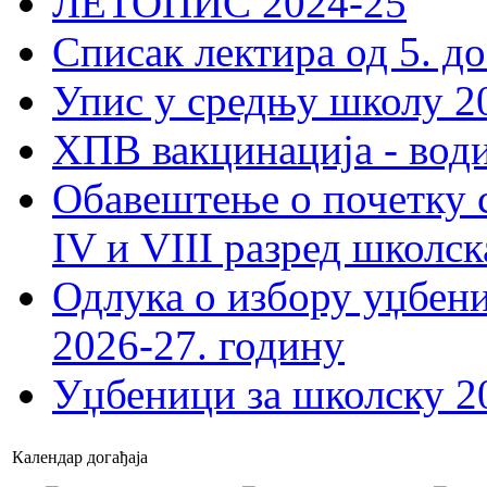
ЛЕТОПИС 2024-25
Списак лектира од 5. до
Упис у средњу школу 20
ХПВ вакцинација - вод
Обавештење о почетку 
IV и VIII разред школск
Одлука о избору уџбеник
2026-27. годину
Уџбеници за школску 2
Календар догађаја