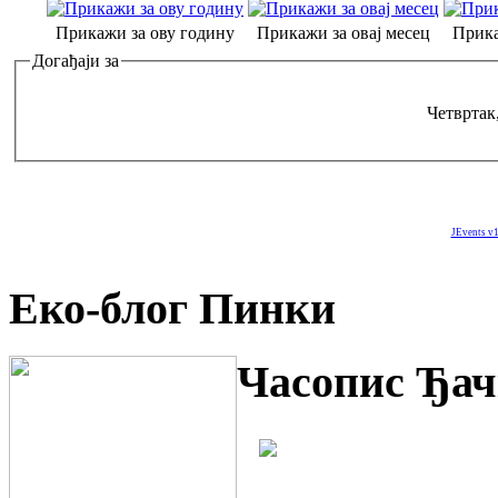
Прикажи за ову годину
Прикажи за овај месец
Прика
Догађаји за
Четвртак
JEvents v1
Еко-блог Пинки
Часопис Ђач