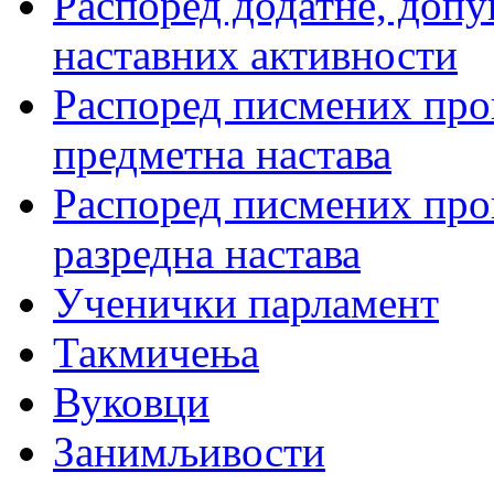
Распоред додатне, допу
наставних активности
Распоред писмених пров
предметна настава
Распоред писмених пров
разредна настава
Ученички парламент
Такмичења
Вуковци
Занимљивости