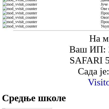
Јуче
Ове 
Прош
Овог
Прош
Уку
На м
Ваш ИП: 
SAFARI 5
Сада је
Visit
Средње школе