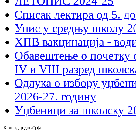
ЛЕТОПИС 2024-25
Списак лектира од 5. до
Упис у средњу школу 20
ХПВ вакцинација - вод
Обавештење о почетку 
IV и VIII разред школск
Одлука о избору уџбеник
2026-27. годину
Уџбеници за школску 2
Календар догађаја