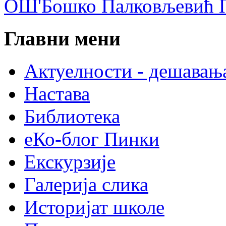
ОШ'Бошко Палковљевић П
Главни мени
Актуелности - дешавањ
Настава
Библиотека
еКо-блог Пинки
Екскурзије
Галерија слика
Историјат школе