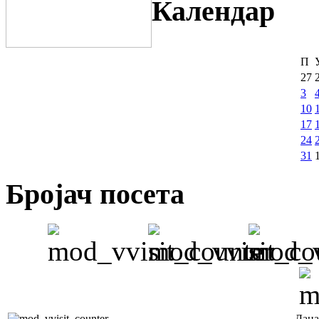
Календар
П
27
3
10
17
24
31
Бројач посета
Дана