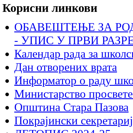
Корисни линкови
ОБАВЕШТЕЊЕ ЗА РО
- УПИС У ПРВИ РАЗР
Календар рада за школс
Дан отворених врата
Информатор о раду шк
Министарство просвете
Општина Стара Пазова
Покрајински секретариј