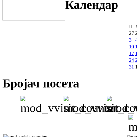
Календар
П
27
3
10
17
24
31
Бројач посета
Дана