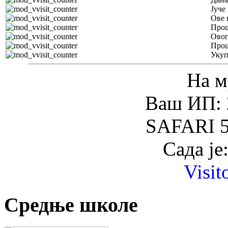
Јуче
Ове 
Прош
Овог
Прош
Уку
На м
Ваш ИП: 
SAFARI 5
Сада је
Visit
Средње школе