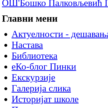
ОШ'Бошко Палковљевић П
Главни мени
Актуелности - дешавањ
Настава
Библиотека
еКо-блог Пинки
Екскурзије
Галерија слика
Историјат школе