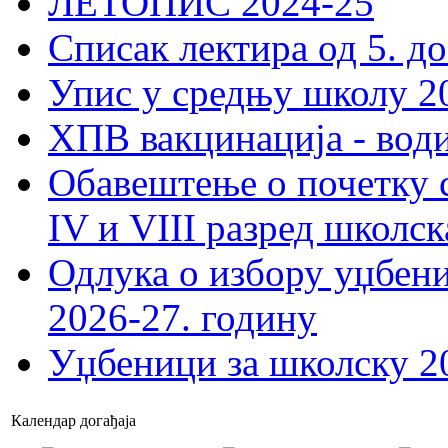
ЛЕТОПИС 2024-25
Списак лектира од 5. до
Упис у средњу школу 20
ХПВ вакцинација - вод
Обавештење о почетку 
IV и VIII разред школск
Одлука о избору уџбеник
2026-27. годину
Уџбеници за школску 2
Календар догађаја