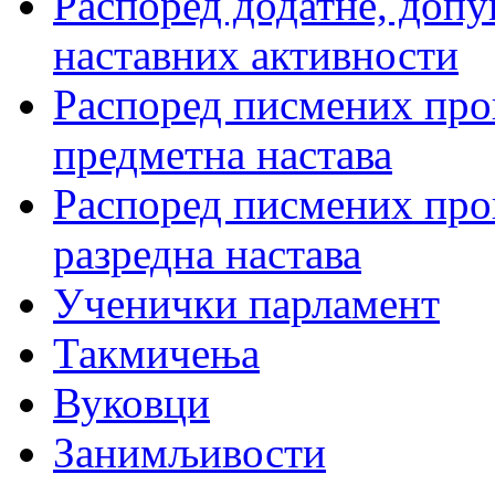
Распоред додатне, допу
наставних активности
Распоред писмених пров
предметна настава
Распоред писмених пров
разредна настава
Ученички парламент
Такмичења
Вуковци
Занимљивости