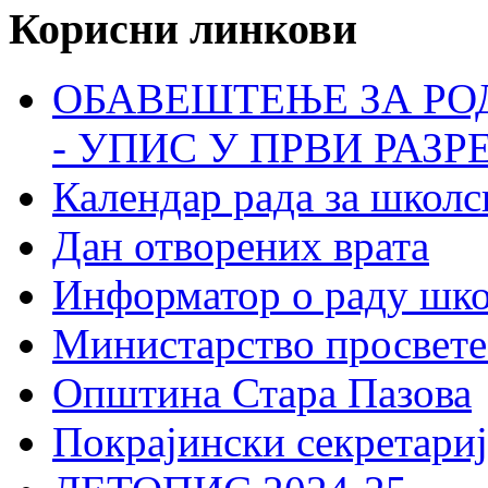
Корисни линкови
ОБАВЕШТЕЊЕ ЗА РО
- УПИС У ПРВИ РАЗР
Календар рада за школс
Дан отворених врата
Информатор о раду шк
Министарство просвете
Општина Стара Пазова
Покрајински секретариј