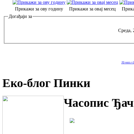
Прикажи за ову годину
Прикажи за овај месец
Прика
Догађаји за
Среда, 
JEvents v1
Еко-блог Пинки
Часопис Ђач