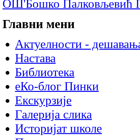
ОШ'Бошко Палковљевић П
Главни мени
Актуелности - дешавањ
Настава
Библиотека
еКо-блог Пинки
Екскурзије
Галерија слика
Историјат школе