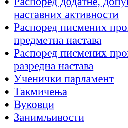
Распоред додатне, допу
наставних активности
Распоред писмених пров
предметна настава
Распоред писмених пров
разредна настава
Ученички парламент
Такмичења
Вуковци
Занимљивости