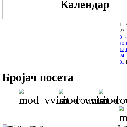
Календар
П
27
3
10
17
24
31
Бројач посета
Дана