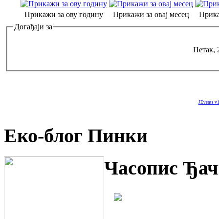
Прикажи за ову годину
Прикажи за овај месец
Прика
Догађаји за
Петак, 
JEvents v1
Еко-блог Пинки
Часопис Ђач