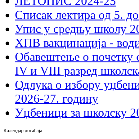
ЛЕТОПИС 2024-25
Списак лектира од 5. до
Упис у средњу школу 20
ХПВ вакцинација - вод
Обавештење о почетку 
IV и VIII разред школск
Одлука о избору уџбеник
2026-27. годину
Уџбеници за школску 2
Календар догађаја