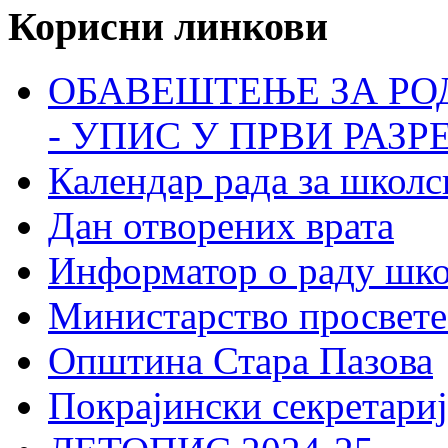
Корисни линкови
ОБАВЕШТЕЊЕ ЗА РО
- УПИС У ПРВИ РАЗР
Календар рада за школс
Дан отворених врата
Информатор о раду шк
Министарство просвете
Општина Стара Пазова
Покрајински секретариј