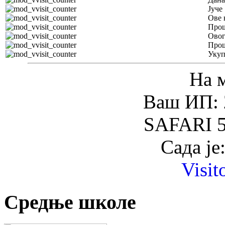
Јуче
Ове 
Прош
Овог
Прош
Уку
На 
Ваш ИП: 
SAFARI 5
Сада је
Visit
Средње школе