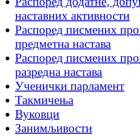
Распоред додатне, допу
наставних активности
Распоред писмених пров
предметна настава
Распоред писмених пров
разредна настава
Ученички парламент
Такмичења
Вуковци
Занимљивости