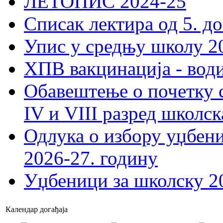
ЛЕТОПИС 2024-25
Списак лектира од 5. до
Упис у средњу школу 20
ХПВ вакцинација - вод
Обавештење о почетку 
IV и VIII разред школск
Одлука о избору уџбеник
2026-27. годину
Уџбеници за школску 2
Календар догађаја