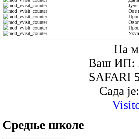
Јуче
Ове 
Прош
Овог
Прош
Уку
На м
Ваш ИП: 
SAFARI 5
Сада је
Visit
Средње школе