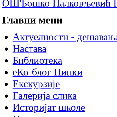
ОШ'Бошко Палковљевић П
Главни мени
Актуелности - дешавањ
Настава
Библиотека
еКо-блог Пинки
Екскурзије
Галерија слика
Историјат школе