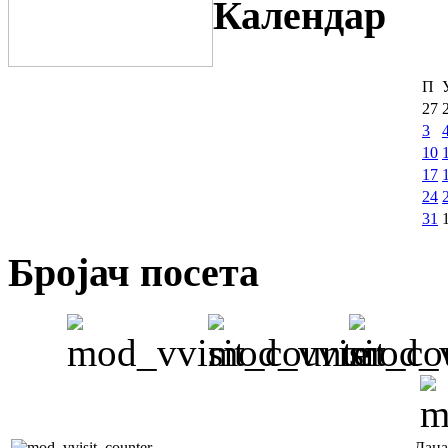
Календар
П
27
3
10
17
24
31
Бројач посета
Дана