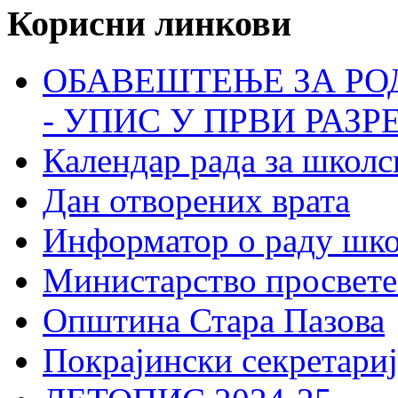
Корисни линкови
ОБАВЕШТЕЊЕ ЗА РО
- УПИС У ПРВИ РАЗР
Календар рада за школс
Дан отворених врата
Информатор о раду шк
Министарство просвете
Општина Стара Пазова
Покрајински секретариј