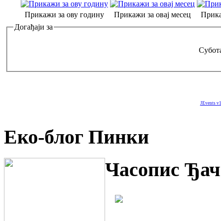
Прикажи за ову годину
Прикажи за овај месец
Прика
Догађаји за
Субота
JEvents v1
Еко-блог Пинки
Часопис Ђач