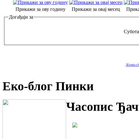
Прикажи за ову годину
Прикажи за овај месец
Прика
Догађаји за
Субота
JEvents v1
Еко-блог Пинки
Часопис Ђач