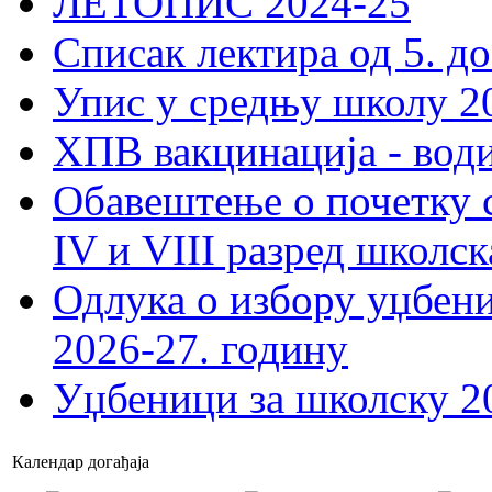
ЛЕТОПИС 2024-25
Списак лектира од 5. до
Упис у средњу школу 20
ХПВ вакцинација - вод
Обавештење о почетку 
IV и VIII разред школск
Одлука о избору уџбеник
2026-27. годину
Уџбеници за школску 2
Календар догађаја