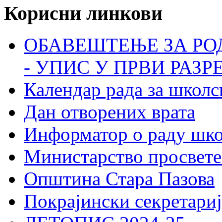
Корисни линкови
ОБАВЕШТЕЊЕ ЗА РО
- УПИС У ПРВИ РАЗР
Календар рада за школс
Дан отворених врата
Информатор о раду шк
Министарство просвете
Општина Стара Пазова
Покрајински секретариј