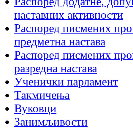
Распоред додатне, допу
наставних активности
Распоред писмених пров
предметна настава
Распоред писмених пров
разредна настава
Ученички парламент
Такмичења
Вуковци
Занимљивости