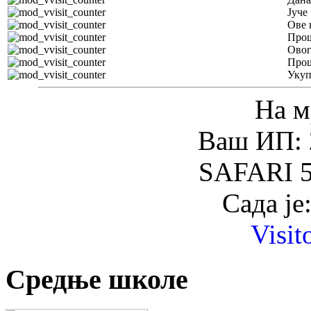
Јуче
Ове 
Прош
Овог
Прош
Уку
На м
Ваш ИП: 
SAFARI 5
Сада је
Visit
Средње школе