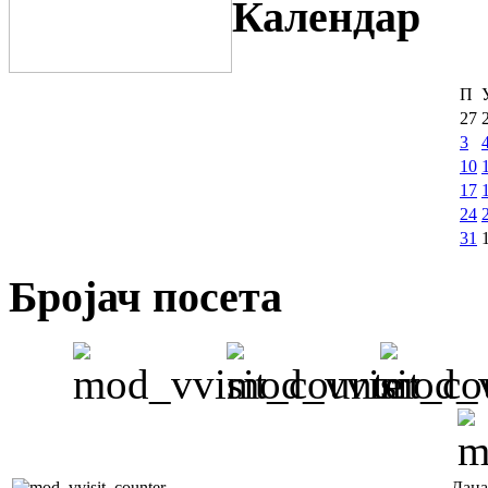
Календар
П
27
3
10
17
24
31
Бројач посета
Дана