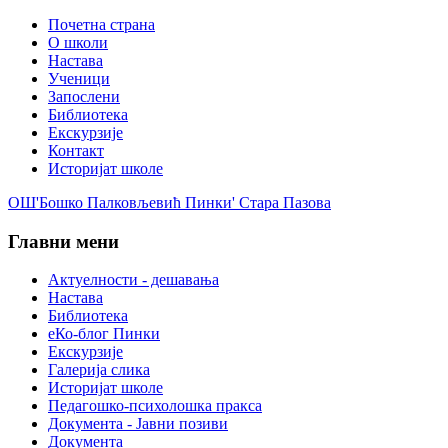
Почетна страна
О школи
Настава
Ученици
Запослени
Библиотека
Екскурзије
Контакт
Историјат школе
ОШ'Бошко Палковљевић Пинки' Стара Пазова
Главни мени
Актуелности - дешавања
Настава
Библиотека
еКо-блог Пинки
Екскурзије
Галерија слика
Историјат школе
Педагошко-психолошка пракса
Документа - Јавни позиви
Документа