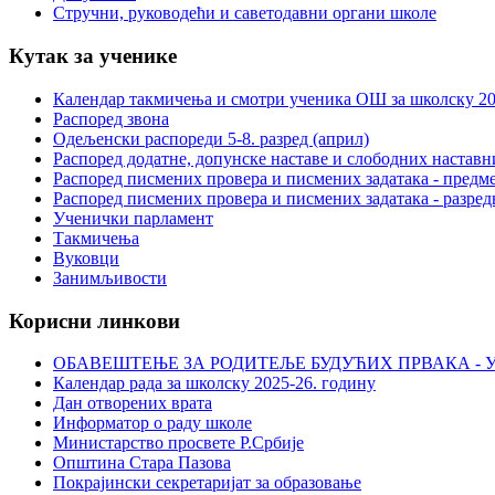
Стручни, руководећи и саветодавни органи школе
Кутак за ученике
Календар такмичења и смотри ученика ОШ за школску 20
Распоред звона
Одељенски распореди 5-8. разред (април)
Распоред додатне, допунске наставе и слободних настав
Распоред писмених провера и писмених задатака - предме
Распоред писмених провера и писмених задатака - разред
Ученички парламент
Такмичења
Вуковци
Занимљивости
Корисни линкови
ОБАВЕШТЕЊЕ ЗА РОДИТЕЉЕ БУДУЋИХ ПРВАКА - У
Календар рада за школску 2025-26. годину
Дан отворених врата
Информатор о раду школе
Министарство просвете Р.Србије
Општина Стара Пазова
Покрајински секретаријат за образовање