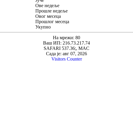
Јуче
Ове недеље
Прошле недеље
Овог месеца
Прошлог месеца
Укупно
На мрежи: 80
Ваш ИП: 216.73.217.74
SAFARI 537.36;, MAC
Сада је: авг 07, 2026
Visitors Counter