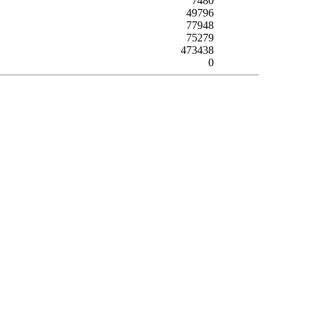
7480
49796
77948
75279
473438
0