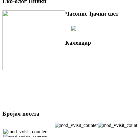
Еко-блог Пинки
Часопис Ђачки свет
Календар
Бројач посета