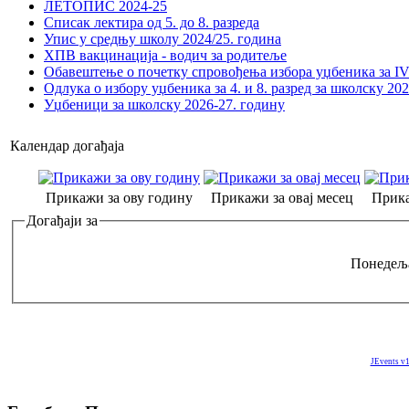
ЛЕТОПИС 2024-25
Списак лектира од 5. до 8. разреда
Упис у средњу школу 2024/25. година
ХПВ вакцинација - водич за родитеље
Обавештење о почетку спровођења избора уџбеника за IV 
Одлука о избору уџбеника за 4. и 8. разред за школску 20
Уџбеници за школску 2026-27. годину
Календар догађаја
Прикажи за ову годину
Прикажи за овај месец
Прика
Догађаји за
Понедеља
JEvents v1