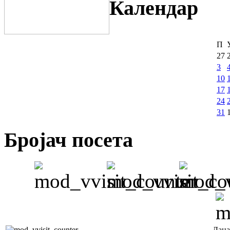
Календар
П
27
3
10
17
24
31
Бројач посета
Дана