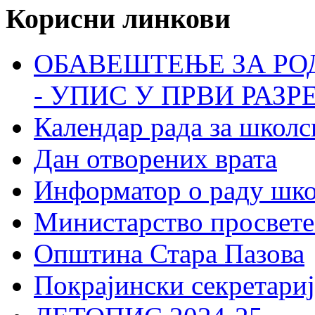
Корисни линкови
ОБАВЕШТЕЊЕ ЗА РО
- УПИС У ПРВИ РАЗР
Календар рада за школс
Дан отворених врата
Информатор о раду шк
Министарство просвете
Општина Стара Пазова
Покрајински секретариј