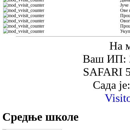
Јуче
Ове 
Прош
Овог
Прош
Уку
На 
Ваш ИП: 
SAFARI 5
Сада је
Visit
Средње школе