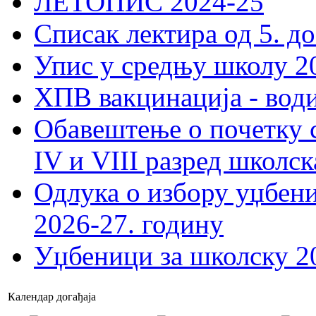
ЛЕТОПИС 2024-25
Списак лектира од 5. до
Упис у средњу школу 20
ХПВ вакцинација - вод
Обавештење о почетку 
IV и VIII разред школск
Одлука о избору уџбеник
2026-27. годину
Уџбеници за школску 2
Календар догађаја