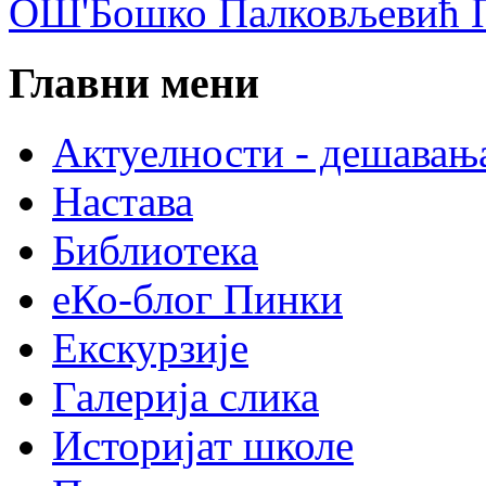
ОШ'Бошко Палковљевић П
Главни мени
Актуелности - дешавањ
Настава
Библиотека
еКо-блог Пинки
Екскурзије
Галерија слика
Историјат школе