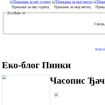
Прикажи за ову годину
Прикажи за овај месец
Прика
Догађаји за
Среда,
JEvents v1
Еко-блог Пинки
Часопис Ђач