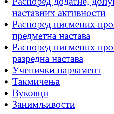
Распоред додатне, допу
наставних активности
Распоред писмених пров
предметна настава
Распоред писмених пров
разредна настава
Ученички парламент
Такмичења
Вуковци
Занимљивости