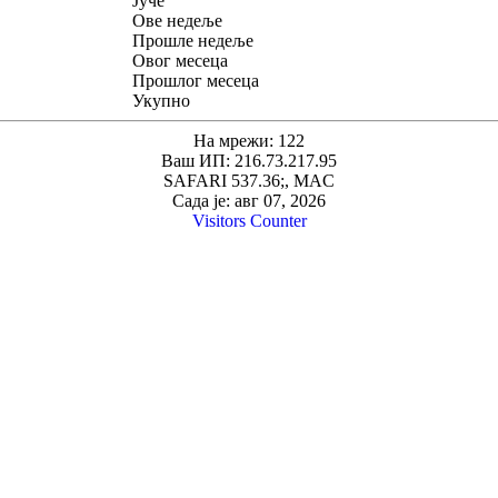
Јуче
Ове недеље
Прошле недеље
Овог месеца
Прошлог месеца
Укупно
На мрежи: 122
Ваш ИП: 216.73.217.95
SAFARI 537.36;, MAC
Сада је: авг 07, 2026
Visitors Counter