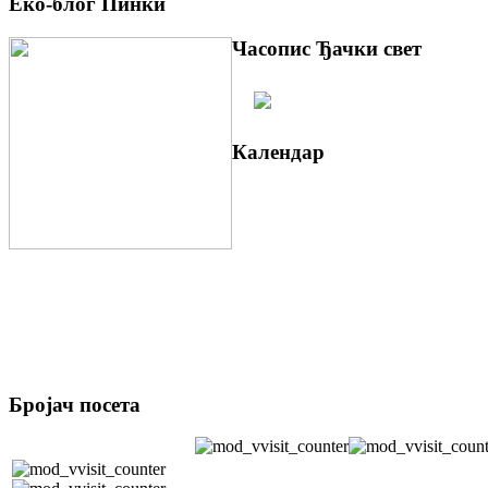
Еко-блог Пинки
Часопис Ђачки свет
Календар
Бројач посета