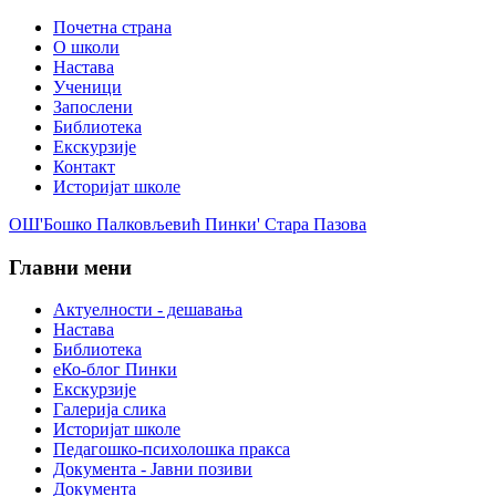
Почетна страна
О школи
Настава
Ученици
Запослени
Библиотека
Екскурзије
Контакт
Историјат школе
ОШ'Бошко Палковљевић Пинки' Стара Пазова
Главни мени
Актуелности - дешавања
Настава
Библиотека
еКо-блог Пинки
Екскурзије
Галерија слика
Историјат школе
Педагошко-психолошка пракса
Документа - Јавни позиви
Документа