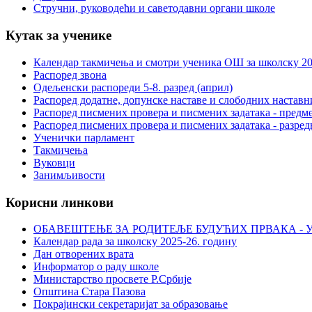
Стручни, руководећи и саветодавни органи школе
Кутак за ученике
Календар такмичења и смотри ученика ОШ за школску 20
Распоред звона
Одељенски распореди 5-8. разред (април)
Распоред додатне, допунске наставе и слободних настав
Распоред писмених провера и писмених задатака - предме
Распоред писмених провера и писмених задатака - разред
Ученички парламент
Такмичења
Вуковци
Занимљивости
Корисни линкови
ОБАВЕШТЕЊЕ ЗА РОДИТЕЉЕ БУДУЋИХ ПРВАКА - У
Календар рада за школску 2025-26. годину
Дан отворених врата
Информатор о раду школе
Министарство просвете Р.Србије
Општина Стара Пазова
Покрајински секретаријат за образовање