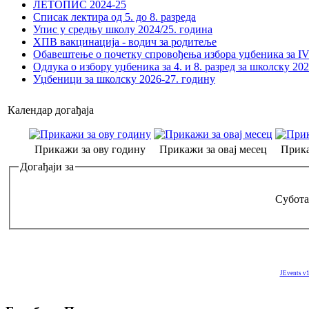
ЛЕТОПИС 2024-25
Списак лектира од 5. до 8. разреда
Упис у средњу школу 2024/25. година
ХПВ вакцинација - водич за родитеље
Обавештење о почетку спровођења избора уџбеника за IV 
Одлука о избору уџбеника за 4. и 8. разред за школску 20
Уџбеници за школску 2026-27. годину
Календар догађаја
Прикажи за ову годину
Прикажи за овај месец
Прика
Догађаји за
Субота
JEvents v1