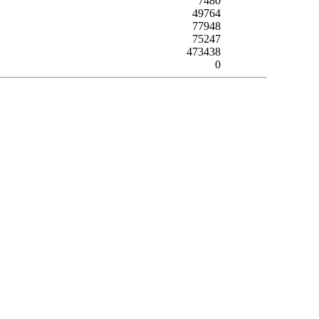
7480
49764
77948
75247
473438
0