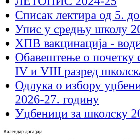
ЛЕТОПИС 2024-25
Списак лектира од 5. до
Упис у средњу школу 20
ХПВ вакцинација - вод
Обавештење о почетку 
IV и VIII разред школск
Одлука о избору уџбеник
2026-27. годину
Уџбеници за школску 2
Календар догађаја