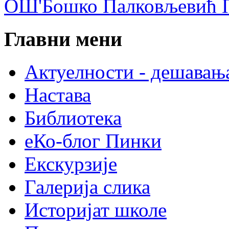
ОШ'Бошко Палковљевић П
Главни мени
Актуелности - дешавањ
Настава
Библиотека
еКо-блог Пинки
Екскурзије
Галерија слика
Историјат школе