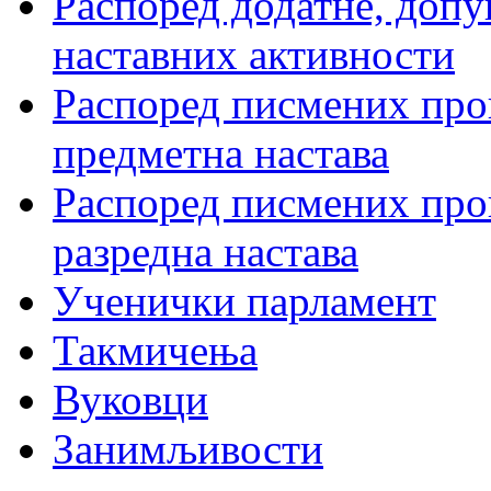
Распоред додатне, допу
наставних активности
Распоред писмених пров
предметна настава
Распоред писмених пров
разредна настава
Ученички парламент
Такмичења
Вуковци
Занимљивости