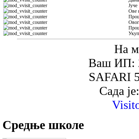
Јуче
Ове 
Прош
Овог
Прош
Уку
На м
Ваш ИП: 
SAFARI 5
Сада је
Visit
Средње школе