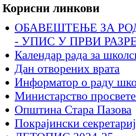
Корисни линкови
ОБАВЕШТЕЊЕ ЗА РО
- УПИС У ПРВИ РАЗР
Календар рада за школс
Дан отворених врата
Информатор о раду шк
Министарство просвете
Општина Стара Пазова
Покрајински секретариј