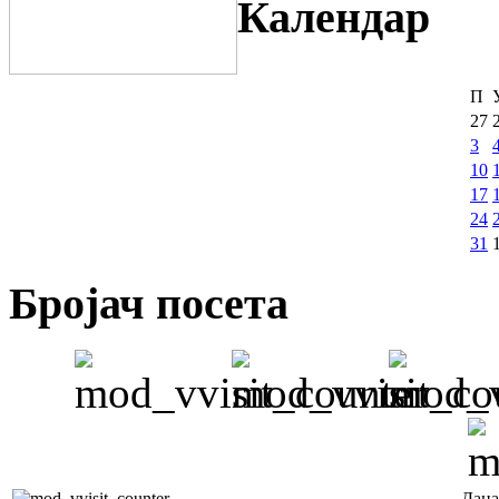
Календар
П
27
3
10
17
24
31
Бројач посета
Дана