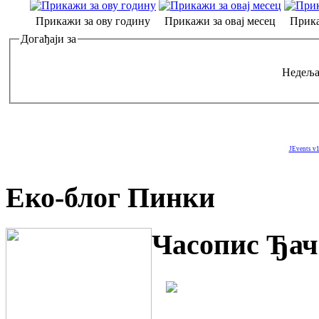
Прикажи за ову годину
Прикажи за овај месец
Прика
Догађаји за
Недеља
JEvents v1
Еко-блог Пинки
Часопис Ђач