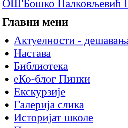
ОШ'Бошко Палковљевић П
Главни мени
Актуелности - дешавањ
Настава
Библиотека
еКо-блог Пинки
Екскурзије
Галерија слика
Историјат школе