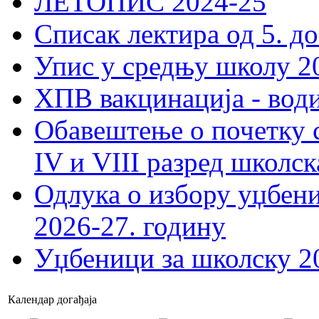
ЛЕТОПИС 2024-25
Списак лектира од 5. до
Упис у средњу школу 20
ХПВ вакцинација - вод
Обавештење о почетку 
IV и VIII разред школск
Одлука о избору уџбеник
2026-27. годину
Уџбеници за школску 2
Календар догађаја