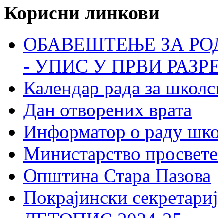
Корисни линкови
ОБАВЕШТЕЊЕ ЗА РО
- УПИС У ПРВИ РАЗР
Календар рада за школс
Дан отворених врата
Информатор о раду шк
Министарство просвете
Општина Стара Пазова
Покрајински секретариј