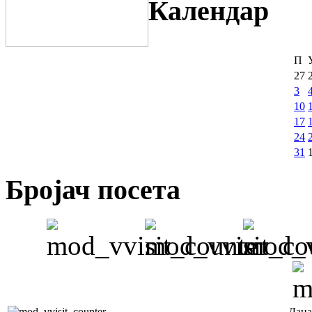
Календар
П
27
3
10
17
24
31
Бројач посета
Дана