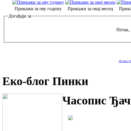
Прикажи за ову годину
Прикажи за овај месец
Прика
Догађаји за
Петак,
JEvents v1
Еко-блог Пинки
Часопис Ђач