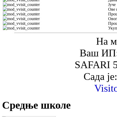
Јуче
Ове 
Прош
Овог
Прош
Уку
На м
Ваш ИП:
SAFARI 5
Сада је
Visit
Средње школе