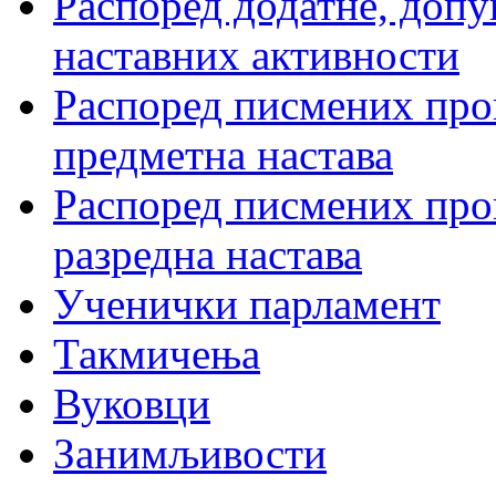
Распоред додатне, допу
наставних активности
Распоред писмених пров
предметна настава
Распоред писмених пров
разредна настава
Ученички парламент
Такмичења
Вуковци
Занимљивости