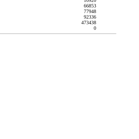
10920
66853
77948
92336
473438
0