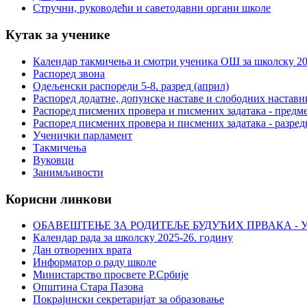
Стручни, руководећи и саветодавни органи школе
Кутак за ученике
Календар такмичења и смотри ученика ОШ за школску 20
Распоред звона
Одељенски распореди 5-8. разред (април)
Распоред додатне, допунске наставе и слободних настав
Распоред писмених провера и писмених задатака - предме
Распоред писмених провера и писмених задатака - разред
Ученички парламент
Такмичења
Вуковци
Занимљивости
Корисни линкови
ОБАВЕШТЕЊЕ ЗА РОДИТЕЉЕ БУДУЋИХ ПРВАКА - У
Календар рада за школску 2025-26. годину
Дан отворених врата
Информатор о раду школе
Министарство просвете Р.Србије
Општина Стара Пазова
Покрајински секретаријат за образовање