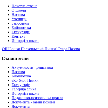
Почетна страна
О школи
Настава
Ученици
Запослени
Библиотека
Екскурзије
Контакт
Историјат школе
ОШ'Бошко Палковљевић Пинки' Стара Пазова
Главни мени
Актуелности - дешавања
Настава
Библиотека
еКо-блог Пинки
Екскурзије
Галерија слика
Историјат школе
Педагошко-психолошка пракса
Документа - Јавни позиви
Документа