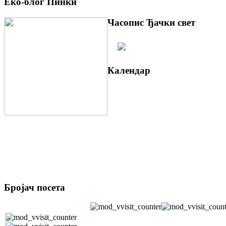
Еко-блог Пинки
Часопис Ђачки свет
Календар
Бројач посета