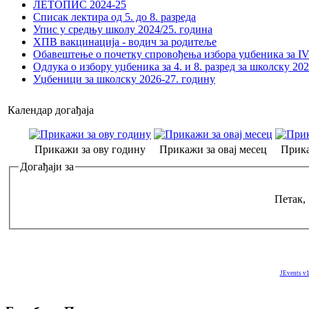
ЛЕТОПИС 2024-25
Списак лектира од 5. до 8. разреда
Упис у средњу школу 2024/25. година
ХПВ вакцинација - водич за родитеље
Обавештење о почетку спровођења избора уџбеника за IV 
Одлука о избору уџбеника за 4. и 8. разред за школску 20
Уџбеници за школску 2026-27. годину
Календар догађаја
Прикажи за ову годину
Прикажи за овај месец
Прика
Догађаји за
Петак,
JEvents v1