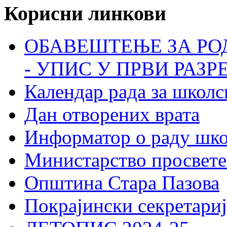
Корисни линкови
ОБАВЕШТЕЊЕ ЗА РО
- УПИС У ПРВИ РАЗР
Календар рада за школс
Дан отворених врата
Информатор о раду шк
Министарство просвете
Општина Стара Пазова
Покрајински секретариј