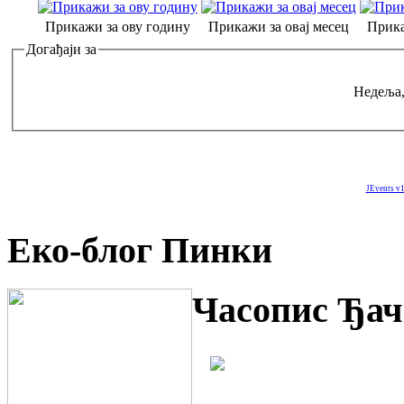
Прикажи за ову годину
Прикажи за овај месец
Прика
Догађаји за
Недеља,
JEvents v1
Еко-блог Пинки
Часопис Ђач