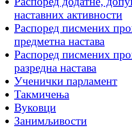
Распоред додатне, допу
наставних активности
Распоред писмених пров
предметна настава
Распоред писмених пров
разредна настава
Ученички парламент
Такмичења
Вуковци
Занимљивости