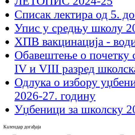
ЛЕТОПИС 2024-25
Списак лектира од 5. до
Упис у средњу школу 20
ХПВ вакцинација - вод
Обавештење о почетку 
IV и VIII разред школск
Одлука о избору уџбеник
2026-27. годину
Уџбеници за школску 2
Календар догађаја