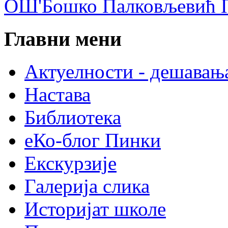
ОШ'Бошко Палковљевић П
Главни мени
Актуелности - дешавањ
Настава
Библиотека
еКо-блог Пинки
Екскурзије
Галерија слика
Историјат школе