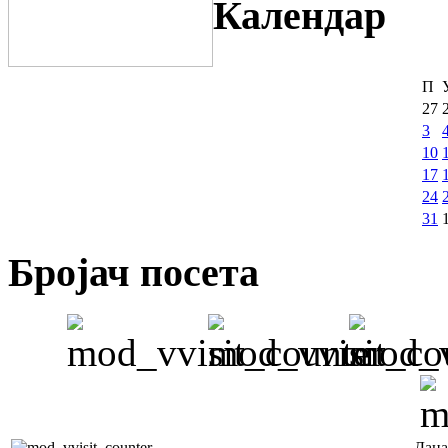
Календар
П
27
3
10
17
24
31
Бројач посета
Дана