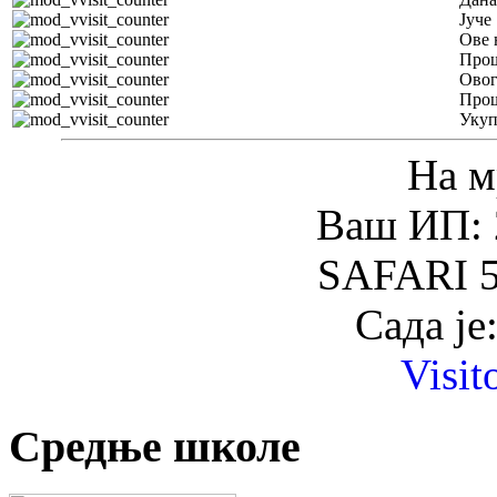
Јуче
Ове 
Прош
Овог
Прош
Уку
На м
Ваш ИП: 
SAFARI 5
Сада је
Visit
Средње школе