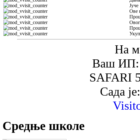
Јуче
Ове 
Прош
Овог
Прош
Уку
На м
Ваш ИП: 
SAFARI 5
Сада је
Visit
Средње школе