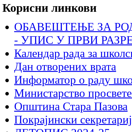
Корисни линкови
ОБАВЕШТЕЊЕ ЗА РО
- УПИС У ПРВИ РАЗР
Календар рада за школс
Дан отворених врата
Информатор о раду шк
Министарство просвете
Општина Стара Пазова
Покрајински секретариј