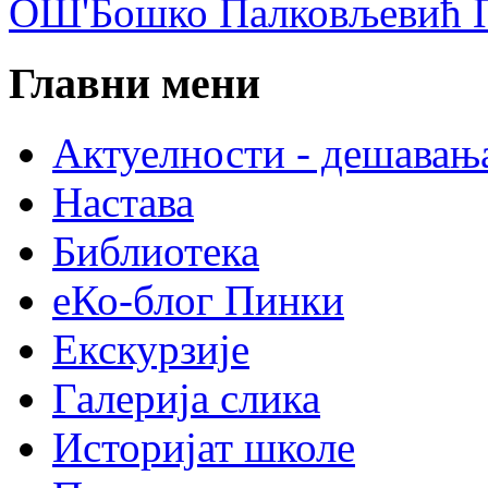
ОШ'Бошко Палковљевић П
Главни мени
Актуелности - дешавањ
Настава
Библиотека
еКо-блог Пинки
Екскурзије
Галерија слика
Историјат школе