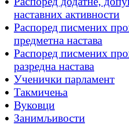
Распоред додатне, допу
наставних активности
Распоред писмених пров
предметна настава
Распоред писмених пров
разредна настава
Ученички парламент
Такмичења
Вуковци
Занимљивости