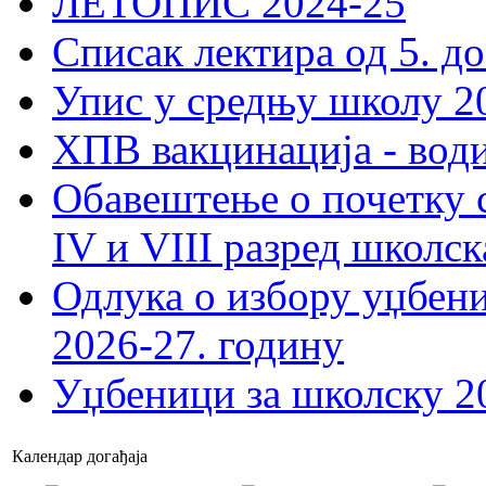
ЛЕТОПИС 2024-25
Списак лектира од 5. до
Упис у средњу школу 20
ХПВ вакцинација - вод
Обавештење о почетку 
IV и VIII разред школск
Одлука о избору уџбеник
2026-27. годину
Уџбеници за школску 2
Календар догађаја