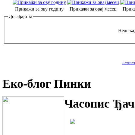
Прикажи за ову годину
Прикажи за овај месец
Прика
Догађаји за
Недеља,
JEvents v1
Еко-блог Пинки
Часопис Ђач