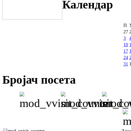
Календар
П
27
3
10
17
24
31
Бројач посета
Дана