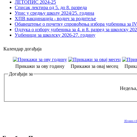
ЛЕТОПИС 2024-25
Списак лектира од 5. до 8. разреда
Упис у средњу школу 2024/25. година
ХПВ вакцинација - водич за родитеље
Обавештење о почетку спровођења избора уџбеника за IV 
Одлука о избору уџбеника за 4. и 8. разред за школску 20
Уџбеници за школску 2026-27. годину
Календар догађаја
Прикажи за ову годину
Прикажи за овај месец
Прика
Догађаји за
Недеља,
JEvents v1