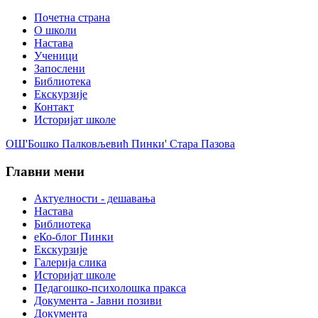
Почетна страна
О школи
Настава
Ученици
Запослени
Библиотека
Екскурзије
Контакт
Историјат школе
ОШ'Бошко Палковљевић Пинки' Стара Пазова
Главни мени
Актуелности - дешавања
Настава
Библиотека
еКо-блог Пинки
Екскурзије
Галерија слика
Историјат школе
Педагошко-психолошка пракса
Документа - Јавни позиви
Документа