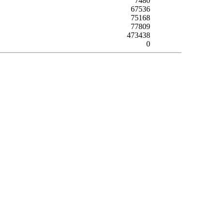
7480
67536
75168
77809
473438
0