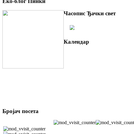
Еко-блог Пинки
Часопис Ђачки свет
Календар
Бројач посета