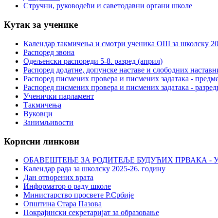
Стручни, руководећи и саветодавни органи школе
Кутак за ученике
Календар такмичења и смотри ученика ОШ за школску 20
Распоред звона
Одељенски распореди 5-8. разред (април)
Распоред додатне, допунске наставе и слободних настав
Распоред писмених провера и писмених задатака - предме
Распоред писмених провера и писмених задатака - разред
Ученички парламент
Такмичења
Вуковци
Занимљивости
Корисни линкови
ОБАВЕШТЕЊЕ ЗА РОДИТЕЉЕ БУДУЋИХ ПРВАКА - У
Календар рада за школску 2025-26. годину
Дан отворених врата
Информатор о раду школе
Министарство просвете Р.Србије
Општина Стара Пазова
Покрајински секретаријат за образовање