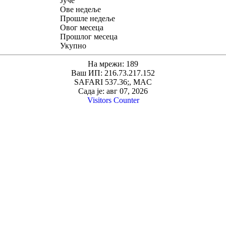
Јуче
Ове недеље
Прошле недеље
Овог месеца
Прошлог месеца
Укупно
На мрежи: 189
Ваш ИП: 216.73.217.152
SAFARI 537.36;, MAC
Сада је: авг 07, 2026
Visitors Counter