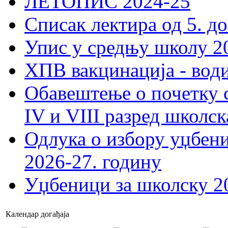
ЛЕТОПИС 2024-25
Списак лектира од 5. до
Упис у средњу школу 20
ХПВ вакцинација - вод
Обавештење о почетку 
IV и VIII разред школск
Одлука о избору уџбеник
2026-27. годину
Уџбеници за школску 2
Календар догађаја