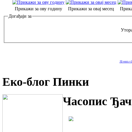
Прикажи за ову годину
Прикажи за овај месец
Прика
Догађаји за
Утора
JEvents v1
Еко-блог Пинки
Часопис Ђач