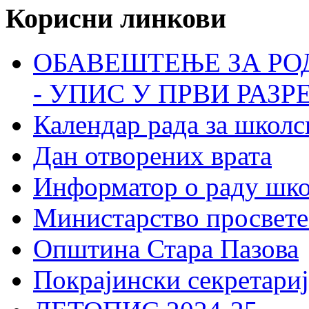
Корисни линкови
ОБАВЕШТЕЊЕ ЗА РО
- УПИС У ПРВИ РАЗР
Календар рада за школс
Дан отворених врата
Информатор о раду шк
Министарство просвете
Општина Стара Пазова
Покрајински секретариј