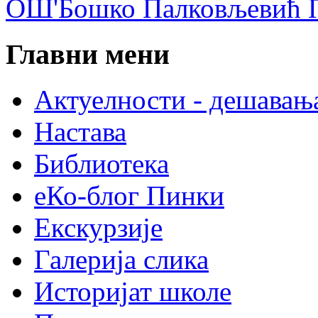
ОШ'Бошко Палковљевић П
Главни мени
Актуелности - дешавањ
Настава
Библиотека
еКо-блог Пинки
Екскурзије
Галерија слика
Историјат школе