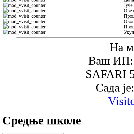
Јуче
Ове 
Прош
Овог
Прош
Уку
На м
Ваш ИП: 
SAFARI 5
Сада је
Visit
Средње школе