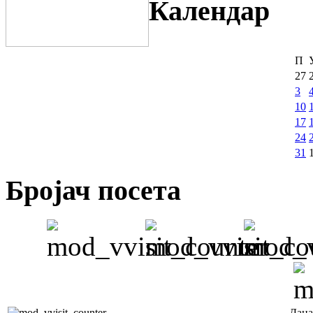
Календар
П
27
3
10
17
24
31
Бројач посета
Дана