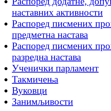
Распоред додатне, допу
наставних активности
Распоред писмених пров
предметна настава
Распоред писмених пров
разредна настава
Ученички парламент
Такмичења
Вуковци
Занимљивости