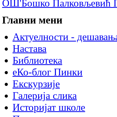
ОШ'Бошко Палковљевић П
Главни мени
Актуелности - дешавањ
Настава
Библиотека
еКо-блог Пинки
Екскурзије
Галерија слика
Историјат школе