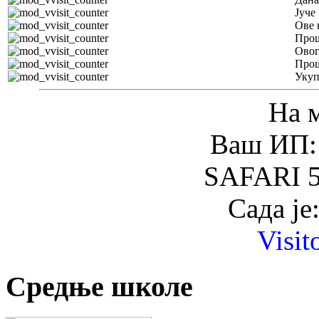
Јуче
Ове 
Прош
Овог
Прош
Уку
На 
Ваш ИП: 
SAFARI 5
Сада је
Visit
Средње школе