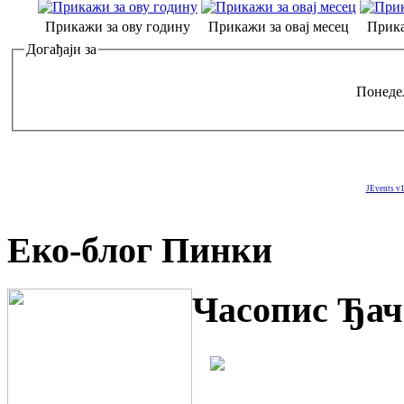
Прикажи за ову годину
Прикажи за овај месец
Прика
Догађаји за
Понеде
JEvents v1
Еко-блог Пинки
Часопис Ђач