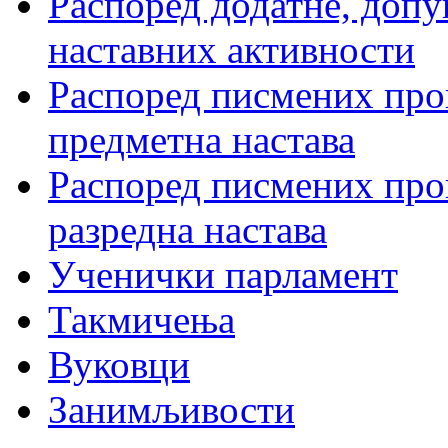
Распоред додатне, допу
наставних активности
Распоред писмених пров
предметна настава
Распоред писмених пров
разредна настава
Ученички парламент
Такмичења
Вуковци
Занимљивости