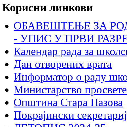
Корисни линкови
ОБАВЕШТЕЊЕ ЗА РО
- УПИС У ПРВИ РАЗР
Календар рада за школс
Дан отворених врата
Информатор о раду шк
Министарство просвете
Општина Стара Пазова
Покрајински секретариј