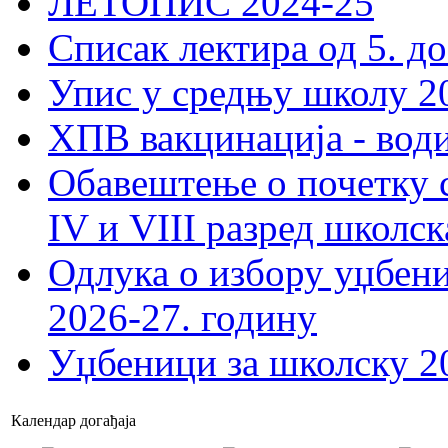
ЛЕТОПИС 2024-25
Списак лектира од 5. до
Упис у средњу школу 20
ХПВ вакцинација - вод
Обавештење о почетку 
IV и VIII разред школск
Одлука о избору уџбеник
2026-27. годину
Уџбеници за школску 2
Календар догађаја