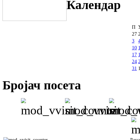
Календар
П
27
3
10
17
24
31
Бројач посета
Дана