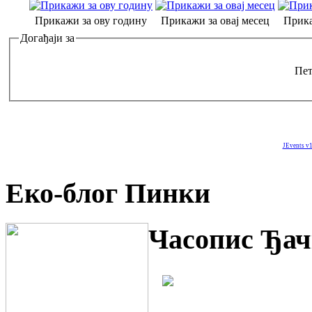
Прикажи за ову годину
Прикажи за овај месец
Прика
Догађаји за
Пет
JEvents v1
Еко-блог Пинки
Часопис Ђач