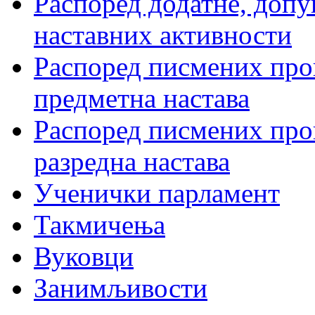
Распоред додатне, допу
наставних активности
Распоред писмених пров
предметна настава
Распоред писмених пров
разредна настава
Ученички парламент
Такмичења
Вуковци
Занимљивости