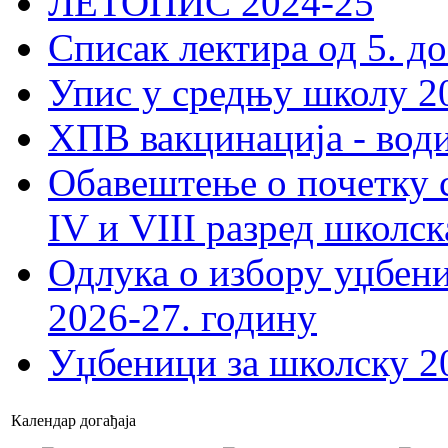
ЛЕТОПИС 2024-25
Списак лектира од 5. до
Упис у средњу школу 20
ХПВ вакцинација - вод
Обавештење о почетку 
IV и VIII разред школск
Одлука о избору уџбеник
2026-27. годину
Уџбеници за школску 2
Календар догађаја