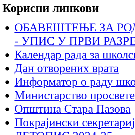
Корисни линкови
ОБАВЕШТЕЊЕ ЗА РО
- УПИС У ПРВИ РАЗР
Календар рада за школс
Дан отворених врата
Информатор о раду шк
Министарство просвете
Општина Стара Пазова
Покрајински секретариј