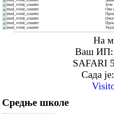
Јуче
Ове 
Прош
Овог
Прош
Уку
На м
Ваш ИП: 
SAFARI 5
Сада је
Visit
Средње школе