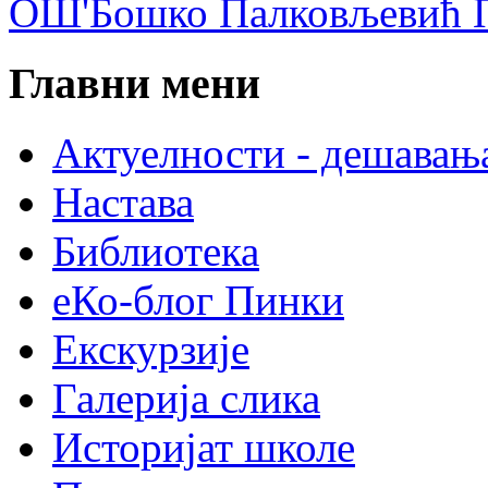
ОШ'Бошко Палковљевић П
Главни мени
Актуелности - дешавањ
Настава
Библиотека
еКо-блог Пинки
Екскурзије
Галерија слика
Историјат школе