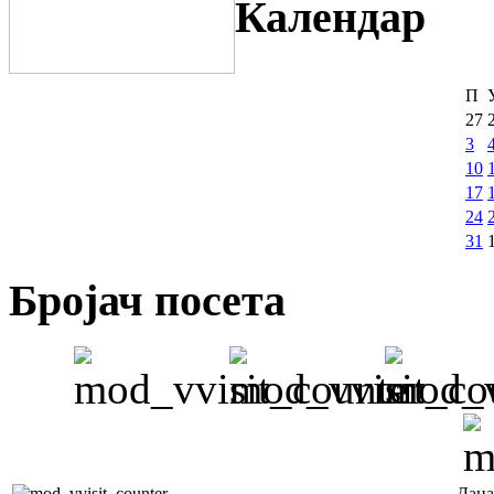
Календар
П
27
3
10
17
24
31
Бројач посета
Дана