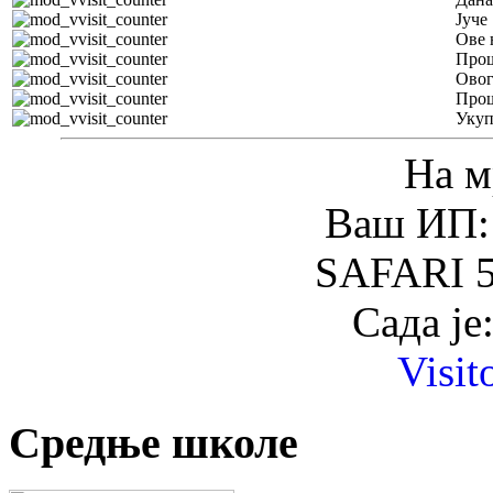
Јуче
Ове 
Прош
Овог
Прош
Уку
На м
Ваш ИП: 
SAFARI 5
Сада је
Visit
Средње школе