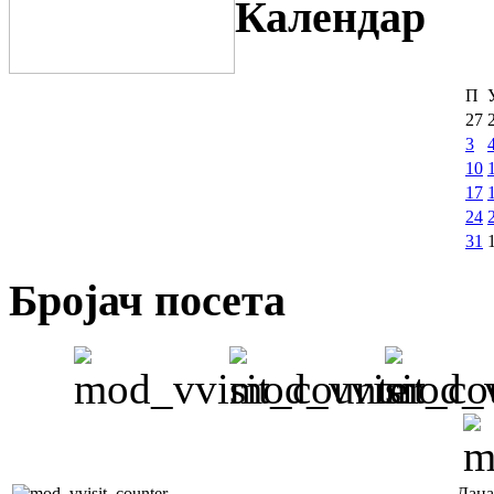
Календар
П
27
3
10
17
24
31
Бројач посета
Дана