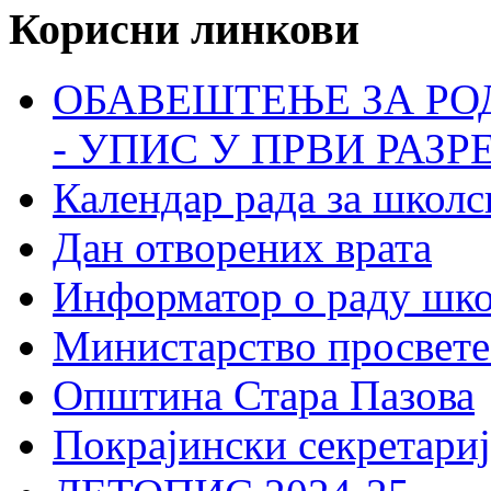
Корисни линкови
ОБАВЕШТЕЊЕ ЗА РО
- УПИС У ПРВИ РАЗР
Календар рада за школс
Дан отворених врата
Информатор о раду шк
Министарство просвете
Општина Стара Пазова
Покрајински секретариј