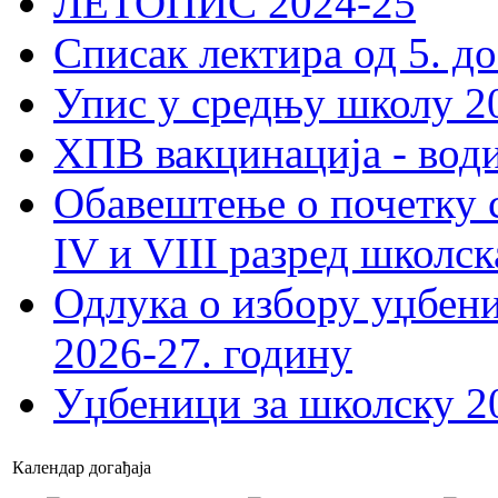
ЛЕТОПИС 2024-25
Списак лектира од 5. до
Упис у средњу школу 20
ХПВ вакцинација - вод
Обавештење о почетку 
IV и VIII разред школск
Одлука о избору уџбеник
2026-27. годину
Уџбеници за школску 2
Календар догађаја