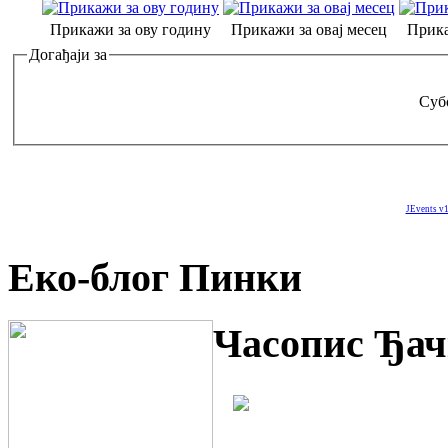
Прикажи за ову годину
Прикажи за овај месец
Прика
Догађаји за
Субо
JEvents v1
Еко-блог Пинки
Часопис Ђач