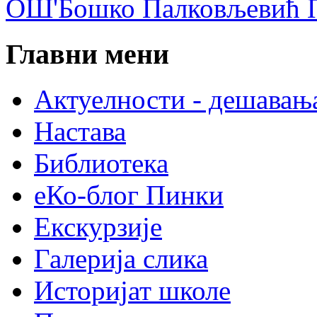
ОШ'Бошко Палковљевић П
Главни мени
Актуелности - дешавањ
Настава
Библиотека
еКо-блог Пинки
Екскурзије
Галерија слика
Историјат школе