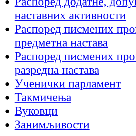
Распоред додатне, допу
наставних активности
Распоред писмених пров
предметна настава
Распоред писмених пров
разредна настава
Ученички парламент
Такмичења
Вуковци
Занимљивости