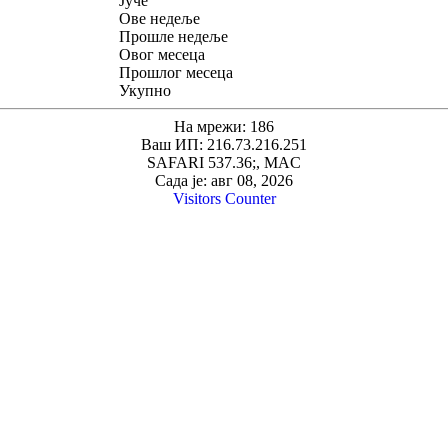
Јуче
Ове недеље
Прошле недеље
Овог месеца
Прошлог месеца
Укупно
На мрежи: 186
Ваш ИП: 216.73.216.251
SAFARI 537.36;, MAC
Сада је: авг 08, 2026
Visitors Counter