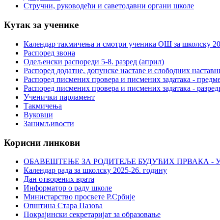
Стручни, руководећи и саветодавни органи школе
Кутак за ученике
Календар такмичења и смотри ученика ОШ за школску 20
Распоред звона
Одељенски распореди 5-8. разред (април)
Распоред додатне, допунске наставе и слободних настав
Распоред писмених провера и писмених задатака - предме
Распоред писмених провера и писмених задатака - разред
Ученички парламент
Такмичења
Вуковци
Занимљивости
Корисни линкови
ОБАВЕШТЕЊЕ ЗА РОДИТЕЉЕ БУДУЋИХ ПРВАКА - У
Календар рада за школску 2025-26. годину
Дан отворених врата
Информатор о раду школе
Министарство просвете Р.Србије
Општина Стара Пазова
Покрајински секретаријат за образовање