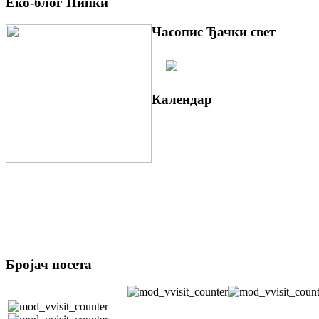
Еко-блог Пинки
Часопис Ђачки свет
Календар
Бројач посета