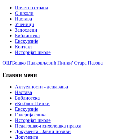
Почетна страна
О школи
Настава
Ученици
Запослени
Библиотека
Екскурзије
Контакт
Историјат школе
ОШ'Бошко Палковљевић Пинки' Стара Пазова
Главни мени
Актуелности - дешавања
Настава
Библиотека
еКо-блог Пинки
Екскурзије
Галерија слика
Историјат школе
Педагошко-психолошка пракса
Документа - Јавни позиви
Документа