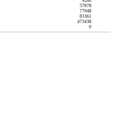
9280
57878
77948
83361
473438
0