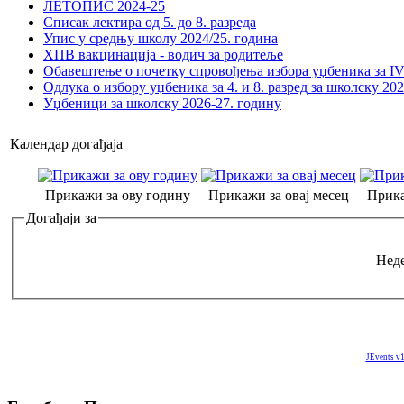
ЛЕТОПИС 2024-25
Списак лектира од 5. до 8. разреда
Упис у средњу школу 2024/25. година
ХПВ вакцинација - водич за родитеље
Обавештење о почетку спровођења избора уџбеника за IV 
Одлука о избору уџбеника за 4. и 8. разред за школску 20
Уџбеници за школску 2026-27. годину
Календар догађаја
Прикажи за ову годину
Прикажи за овај месец
Прика
Догађаји за
Неде
JEvents v1