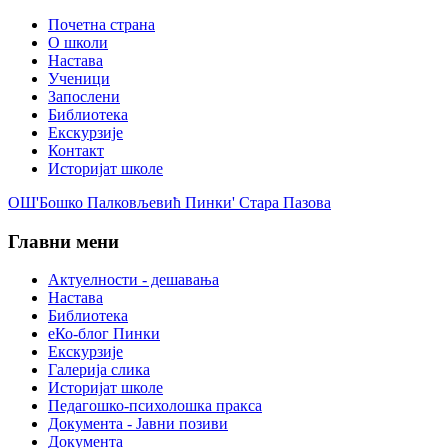
Почетна страна
О школи
Настава
Ученици
Запослени
Библиотека
Екскурзије
Контакт
Историјат школе
ОШ'Бошко Палковљевић Пинки' Стара Пазова
Главни мени
Актуелности - дешавања
Настава
Библиотека
еКо-блог Пинки
Екскурзије
Галерија слика
Историјат школе
Педагошко-психолошка пракса
Документа - Јавни позиви
Документа