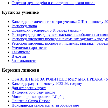
Стручни, руководећи и саветодавни органи школе
Кутак за ученике
Календар такмичења и смотри ученика ОШ за школску 20
Распоред звона
Одељенски распореди 5-8. разред (април)
Распоред додатне, допунске наставе и слободних настав
Распоред писмених провера и писмених задатака - предме
Распоред писмених провера и писмених задатака - разред
Ученички парламент
Такмичења
Вуковци
Занимљивости
Корисни линкови
ОБАВЕШТЕЊЕ ЗА РОДИТЕЉЕ БУДУЋИХ ПРВАКА - У
Календар рада за школску 2025-26. годину
Дан отворених врата
Информатор о раду школе
Министарство просвете Р.Србије
Општина Стара Пазова
Покрајински секретаријат за образовање