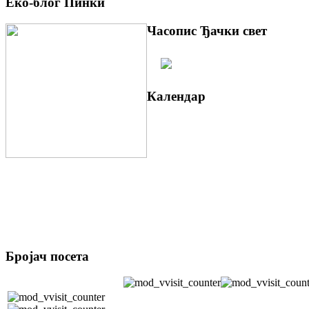
Еко-блог Пинки
Часопис Ђачки свет
Календар
Бројач посета