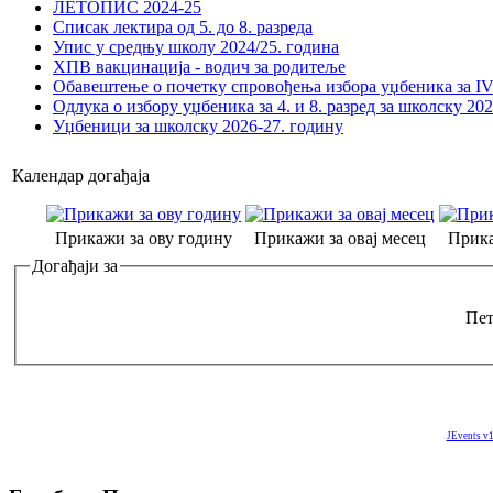
ЛЕТОПИС 2024-25
Списак лектира од 5. до 8. разреда
Упис у средњу школу 2024/25. година
ХПВ вакцинација - водич за родитеље
Обавештење о почетку спровођења избора уџбеника за IV 
Одлука о избору уџбеника за 4. и 8. разред за школску 20
Уџбеници за школску 2026-27. годину
Календар догађаја
Прикажи за ову годину
Прикажи за овај месец
Прика
Догађаји за
Пет
JEvents v1