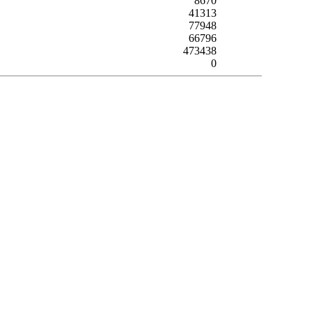
8670
41313
77948
66796
473438
0