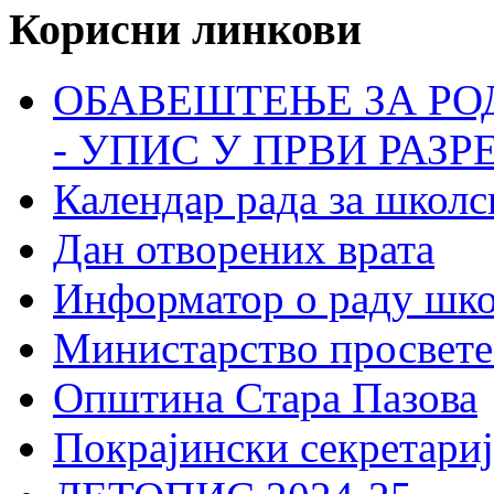
Корисни линкови
ОБАВЕШТЕЊЕ ЗА РО
- УПИС У ПРВИ РАЗР
Календар рада за школс
Дан отворених врата
Информатор о раду шк
Министарство просвете
Општина Стара Пазова
Покрајински секретариј