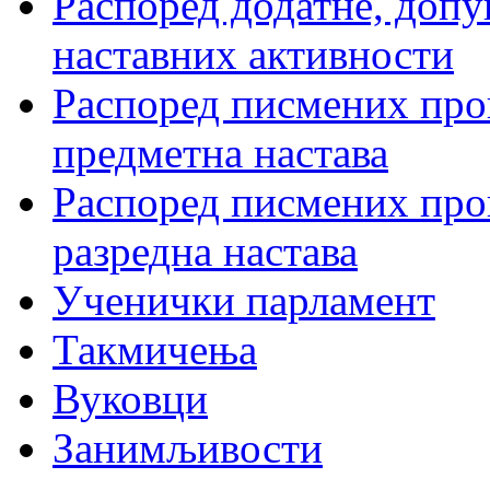
Распоред додатне, допу
наставних активности
Распоред писмених пров
предметна настава
Распоред писмених пров
разредна настава
Ученички парламент
Такмичења
Вуковци
Занимљивости