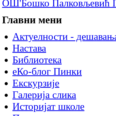
ОШ'Бошко Палковљевић П
Главни мени
Актуелности - дешавањ
Настава
Библиотека
еКо-блог Пинки
Екскурзије
Галерија слика
Историјат школе