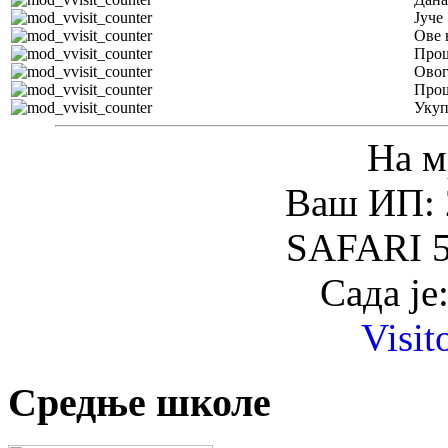
Јуче
Ове 
Прош
Овог
Прош
Уку
На м
Ваш ИП: 
SAFARI 5
Сада је
Visit
Средње школе