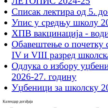
ЛЕТОПИС 2024-25
Списак лектира од 5. до
Упис у средњу школу 20
ХПВ вакцинација - вод
Обавештење о почетку 
IV и VIII разред школск
Одлука о избору уџбеник
2026-27. годину
Уџбеници за школску 2
Календар догађаја