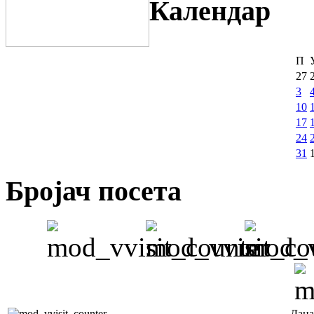
Календар
П
27
3
10
17
24
31
Бројач посета
Дана