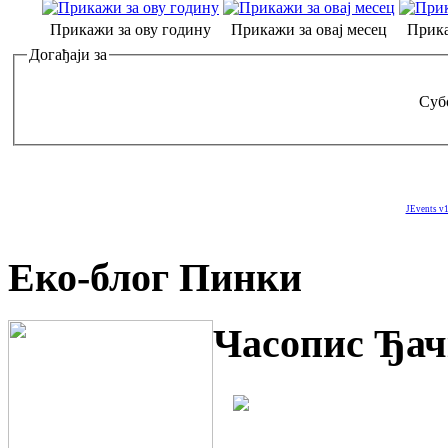
Прикажи за ову годину
Прикажи за овај месец
Прика
Догађаји за
Субо
JEvents v1
Еко-блог Пинки
Часопис Ђач