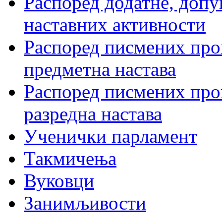
Распоред додатне, допу
наставних активности
Распоред писмених пров
предметна настава
Распоред писмених пров
разредна настава
Ученички парламент
Такмичења
Вуковци
Занимљивости