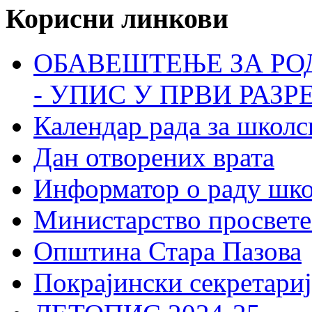
Корисни линкови
ОБАВЕШТЕЊЕ ЗА РО
- УПИС У ПРВИ РАЗР
Календар рада за школс
Дан отворених врата
Информатор о раду шк
Министарство просвете
Општина Стара Пазова
Покрајински секретариј