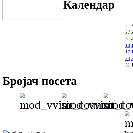
Календар
П
27
3
10
17
24
31
Бројач посета
Дана