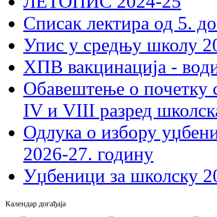
ЛЕТОПИС 2024-25
Списак лектира од 5. до
Упис у средњу школу 20
ХПВ вакцинација - вод
Обавештење о почетку 
IV и VIII разред школск
Одлука о избору уџбеник
2026-27. годину
Уџбеници за школску 2
Календар догађаја