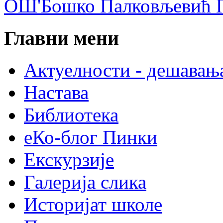
ОШ'Бошко Палковљевић П
Главни мени
Актуелности - дешавањ
Настава
Библиотека
еКо-блог Пинки
Екскурзије
Галерија слика
Историјат школе