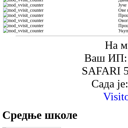
Јуче
Ове 
Прош
Овог
Прош
Уку
На м
Ваш ИП: 
SAFARI 5
Сада је
Visit
Средње школе