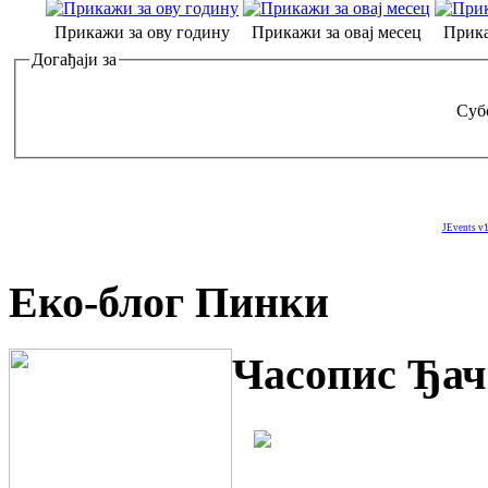
Прикажи за ову годину
Прикажи за овај месец
Прика
Догађаји за
Субо
JEvents v1
Еко-блог Пинки
Часопис Ђач