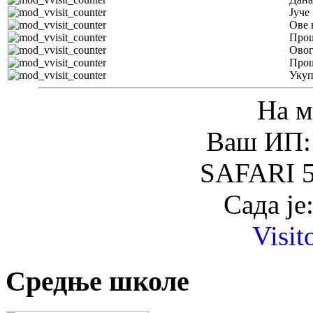
Јуче
Ове 
Прош
Овог
Прош
Уку
На м
Ваш ИП: 
SAFARI 5
Сада је
Visit
Средње школе