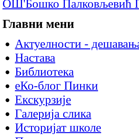
ОШ'Бошко Палковљевић П
Главни мени
Актуелности - дешавањ
Настава
Библиотека
еКо-блог Пинки
Екскурзије
Галерија слика
Историјат школе