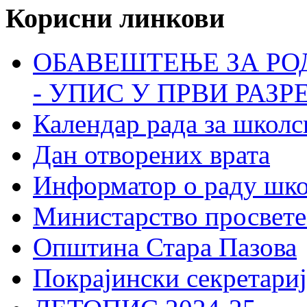
Корисни линкови
ОБАВЕШТЕЊЕ ЗА РО
- УПИС У ПРВИ РАЗР
Календар рада за школс
Дан отворених врата
Информатор о раду шк
Министарство просвете
Општина Стара Пазова
Покрајински секретариј