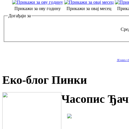
Прикажи за ову годину
Прикажи за овај месец
Прика
Догађаји за
Сред
JEvents v1
Еко-блог Пинки
Часопис Ђач