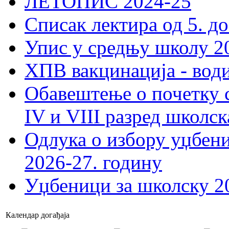
ЛЕТОПИС 2024-25
Списак лектира од 5. до
Упис у средњу школу 20
ХПВ вакцинација - вод
Обавештење о почетку 
IV и VIII разред школск
Одлука о избору уџбеник
2026-27. годину
Уџбеници за школску 2
Календар догађаја