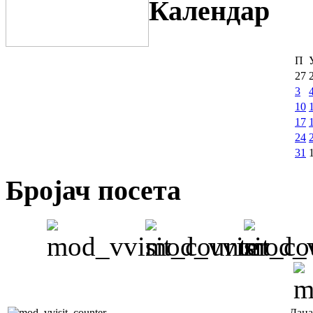
Календар
П
27
3
10
17
24
31
Бројач посета
Дана