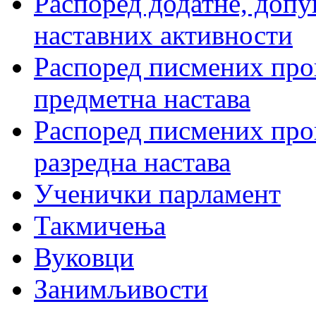
Распоред додатне, допу
наставних активности
Распоред писмених пров
предметна настава
Распоред писмених пров
разредна настава
Ученички парламент
Такмичења
Вуковци
Занимљивости