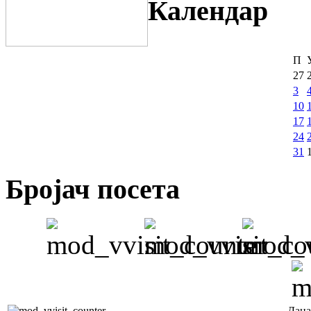
Календар
П
27
3
10
17
24
31
Бројач посета
Дана