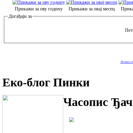
Прикажи за ову годину
Прикажи за овај месец
Прика
Догађаји за
Пет
JEvents v1
Еко-блог Пинки
Часопис Ђач