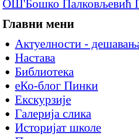
ОШ'Бошко Палковљевић П
Главни мени
Актуелности - дешавањ
Настава
Библиотека
еКо-блог Пинки
Екскурзије
Галерија слика
Историјат школе