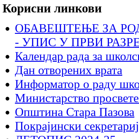
Корисни линкови
ОБАВЕШТЕЊЕ ЗА РО
- УПИС У ПРВИ РАЗР
Календар рада за школс
Дан отворених врата
Информатор о раду шк
Министарство просвете
Општина Стара Пазова
Покрајински секретариј