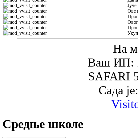
Јуче
Ове 
Прош
Овог
Прош
Уку
На м
Ваш ИП: 
SAFARI 5
Сада је
Visit
Средње школе