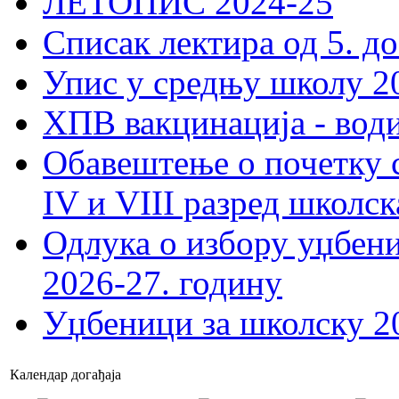
ЛЕТОПИС 2024-25
Списак лектира од 5. до
Упис у средњу школу 20
ХПВ вакцинација - вод
Обавештење о почетку 
IV и VIII разред школск
Одлука о избору уџбеник
2026-27. годину
Уџбеници за школску 2
Календар догађаја