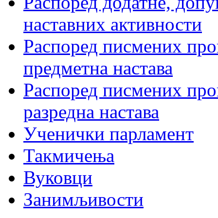
Распоред додатне, допу
наставних активности
Распоред писмених пров
предметна настава
Распоред писмених пров
разредна настава
Ученички парламент
Такмичења
Вуковци
Занимљивости