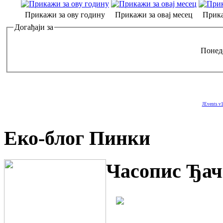
Прикажи за ову годину
Прикажи за овај месец
Прика
Догађаји за
Понеде
JEvents v1
Еко-блог Пинки
Часопис Ђач