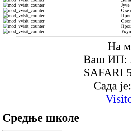
Јуче
Ове 
Прош
Овог
Прош
Уку
На м
Ваш ИП: 
SAFARI 5
Сада је
Visit
Средње школе