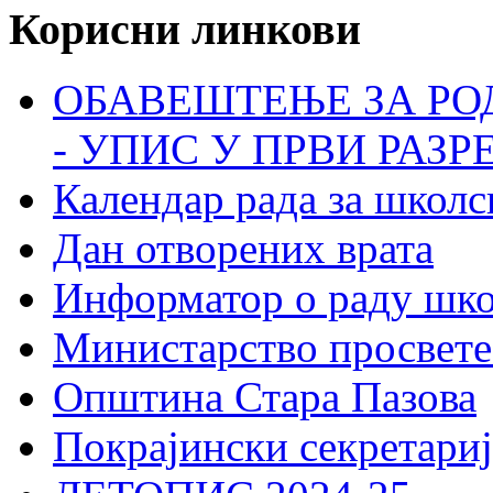
Корисни линкови
ОБАВЕШТЕЊЕ ЗА РО
- УПИС У ПРВИ РАЗР
Календар рада за школс
Дан отворених врата
Информатор о раду шк
Министарство просвете
Општина Стара Пазова
Покрајински секретариј