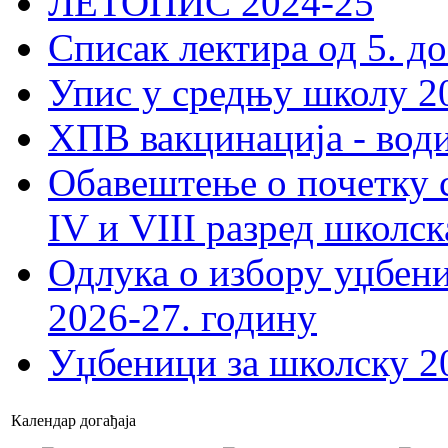
ЛЕТОПИС 2024-25
Списак лектира од 5. до
Упис у средњу школу 20
ХПВ вакцинација - вод
Обавештење о почетку 
IV и VIII разред школск
Одлука о избору уџбеник
2026-27. годину
Уџбеници за школску 2
Календар догађаја