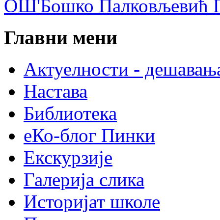
ОШ'Бошко Палковљевић П
Главни мени
Актуелности - дешавањ
Настава
Библиотека
еКо-блог Пинки
Екскурзије
Галерија слика
Историјат школе