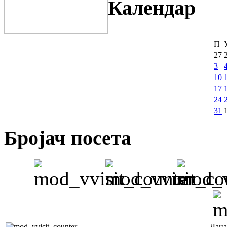
Календар
П
27
3
10
17
24
31
Бројач посета
Дана