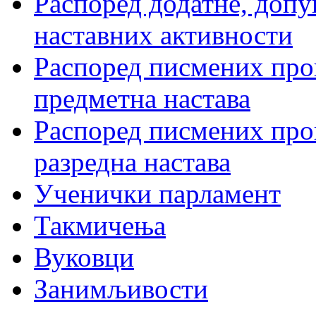
Распоред додатне, допу
наставних активности
Распоред писмених пров
предметна настава
Распоред писмених пров
разредна настава
Ученички парламент
Такмичења
Вуковци
Занимљивости