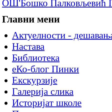
ОШ'Бошко Палковљевић П
Главни мени
Актуелности - дешавањ
Настава
Библиотека
еКо-блог Пинки
Екскурзије
Галерија слика
Историјат школе