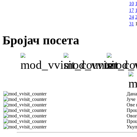
10
17
24
31
Бројач посета
Дана
Јуче
Ове 
Прош
Овог
Прош
Уку