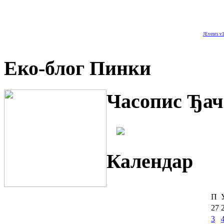
JEvents v1
Еко-блог Пинки
Часопис Ђач
Календар
П
27
3