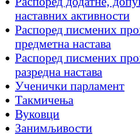
Распоред додатне, допу
наставних активности
Распоред писмених пров
предметна настава
Распоред писмених пров
разредна настава
Ученички парламент
Такмичења
Вуковци
Занимљивости