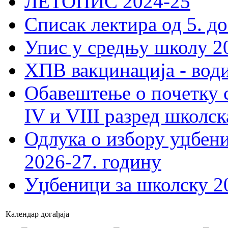
ЛЕТОПИС 2024-25
Списак лектира од 5. до
Упис у средњу школу 20
ХПВ вакцинација - вод
Обавештење о почетку 
IV и VIII разред школск
Одлука о избору уџбеник
2026-27. годину
Уџбеници за школску 2
Календар догађаја