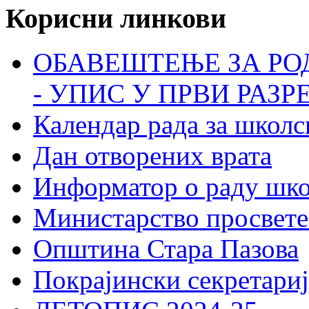
Корисни линкови
ОБАВЕШТЕЊЕ ЗА РО
- УПИС У ПРВИ РАЗР
Календар рада за школс
Дан отворених врата
Информатор о раду шк
Министарство просвете
Општина Стара Пазова
Покрајински секретариј